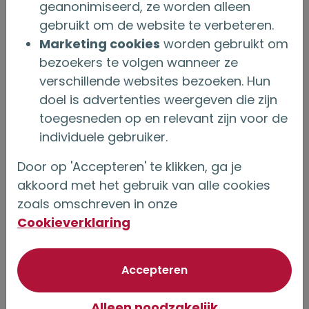
geanonimiseerd, ze worden alleen
over Oud-regime lijfrentes: wa
Lees verder
gebruikt om de website te verbeteren.
Marketing cookies
worden gebruikt om
bezoekers te volgen wanneer ze
verschillende websites bezoeken. Hun
doel is advertenties weergeven die zijn
toegesneden op en relevant zijn voor de
individuele gebruiker.
Door op 'Accepteren' te klikken, ga je
akkoord met het gebruik van alle cookies
zoals omschreven in onze
Cookieverklaring
10 november 2025
van optionele cookie
Accepteren
Onderlinge Nederland is de
Alleen noodzakelijk