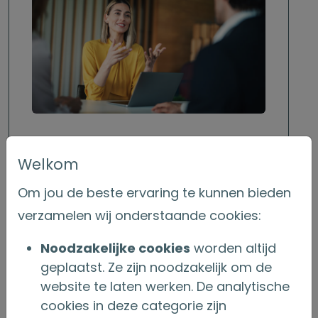
03 februari 2026
Welkom
Oud-regime lijfrentes: wat zijn de
Om jou de beste ervaring te kunnen bieden
voordelen en hoe benut je die?
verzamelen wij onderstaande cookies:
Bereikt de lijfrenteverzekering van jouw
Noodzakelijke cookies
worden altijd
klant binnenkort de einddatum en is deze
geplaatst. Ze zijn noodzakelijk om de
vóór 1992 afgesloten?
website te laten werken. De analytische
cookies in deze categorie zijn