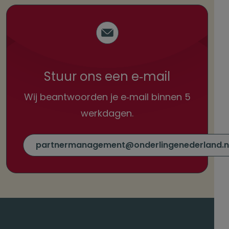
Stuur ons een e‑mail
Wij beantwoorden je e‑mail
binnen 5
werkdagen.
partnermanagement@onderlingenederland.n