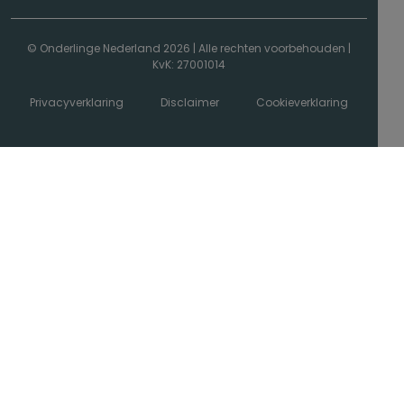
© Onderlinge Nederland 2026
|
Alle rechten voorbehouden
|
KvK: 27001014
Privacyverklaring
Disclaimer
Cookieverklaring