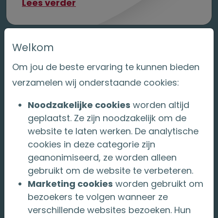
over Ontslagvergoeding en lijf
Lees verder
Welkom
Om jou de beste ervaring te kunnen bieden
verzamelen wij onderstaande cookies:
Noodzakelijke cookies
worden altijd
geplaatst. Ze zijn noodzakelijk om de
website te laten werken. De analytische
cookies in deze categorie zijn
geanonimiseerd, ze worden alleen
04 juni 2026
gebruikt om de website te verbeteren.
Marketing cookies
worden gebruikt om
bezoekers te volgen wanneer ze
Financieel vooruitkijken: waarom
verschillende websites bezoeken. Hun
integraal adviseren onmisbaar