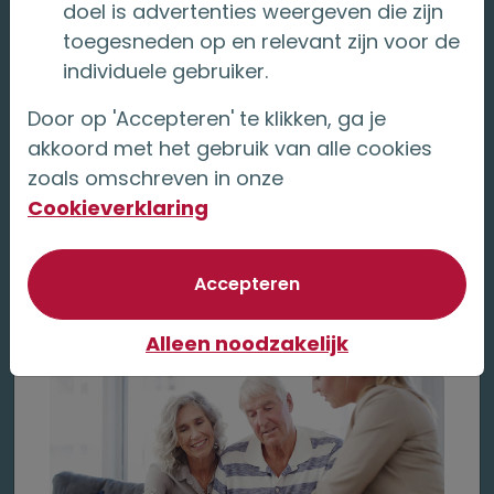
doel is advertenties weergeven die zijn
wordt voor senioren
toegesneden op en relevant zijn voor de
individuele gebruiker.
Na zijn inzichten over wonen, zorg en de
Door op 'Accepteren' te klikken, ga je
impact van vergrijzing, zoomt Stephan
akkoord met het gebruik van alle cookies
Wilderbeek in dit vervolginterview verder in
zoals omschreven in onze
op zijn dagelijkse adviespraktijk.
Cookieverklaring
over Financieel vooruitkijken
Lees verder
van optionele cookie
Accepteren
Alleen noodzakelijk