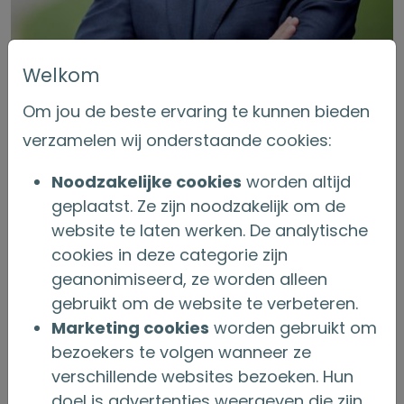
Welkom
Om jou de beste ervaring te kunnen bieden
verzamelen wij onderstaande cookies:
Noodzakelijke cookies
worden altijd
De heer J.L. (Jelle) van der Giessen (1963)
geplaatst. Ze zijn noodzakelijk om de
voorzitter van de Raad van Commissarissen
website te laten werken. De analytische
cookies in deze categorie zijn
geanonimiseerd, ze worden alleen
gebruikt om de website te verbeteren.
Marketing cookies
worden gebruikt om
bezoekers te volgen wanneer ze
verschillende websites bezoeken. Hun
doel is advertenties weergeven die zijn