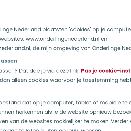
inge Nederland plaatsten 'cookies' op je computer,
 websites: www.onderlingenederland.nl en
nederland.nl
,
de mijn omgeving van Onderlinge Ned
npassen
assen? Dat doe je via deze link:
Pas je cookie-inst
 dan alleen cookies waarvoor je toestemming heb
n bestand dat op je computer, tablet of mobiele te
unnen herkennen als je de website opnieuw bezoe
ken van de websites makkelijker te maken. Verder
ce aan te laten sluiten op jouw wensen.