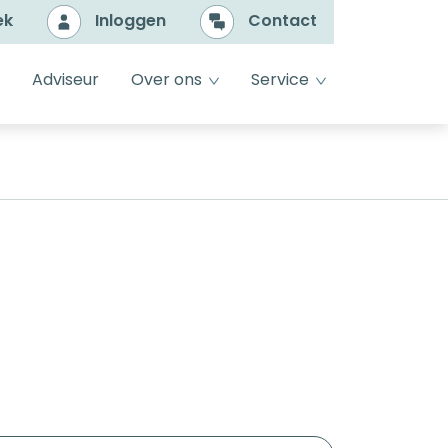
ek
Inloggen
Contact
e
dropdown toggle
dropdown toggle
Adviseur
Over ons
Service