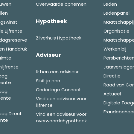
ouwen
Overwaarde opnemen
Leden
llen
Ledenpanel
Hypotheek
ingswinst
Maatschappij
e Lijfrente
Organisatie
Zilverhuis Hypotheek
edagsreserve
Maatschappel
den Handdruk
Werken bij
Adviseur
ruimte
Persberichte
ijfrente
Jaarverslage
Ik ben een adviseur
raag
Directie
Sluit je aan
frente
Raad van Co
Onderlinge Connect
raag
Actueel
frente
Vind een adviseur voor
Digitale Toeg
lijfrente
Fraudebeheer
aag Direct
Vind een adviseur voor
ente
overwaardehypotheek