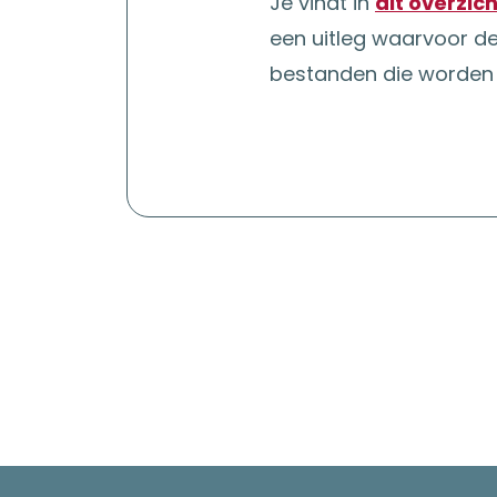
Je vindt in
dit overzich
een uitleg waarvoor d
bestanden die worden 