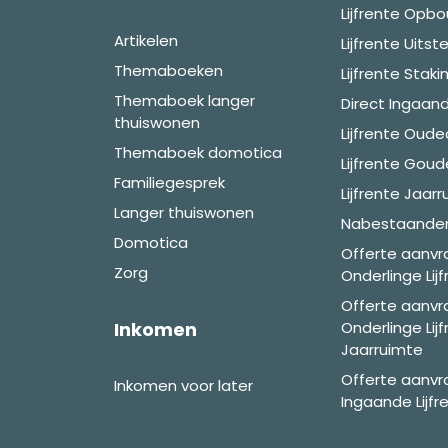
Lijfrente Opb
Artikelen
Lijfrente Uitste
Themaboeken
Lijfrente Stak
Themaboek langer
Direct Ingaand
thuiswonen
Lijfrente Oud
Themaboek domotica
Lijfrente Gou
Familiegesprek
Lijfrente Jaar
Langer thuiswonen
Nabestaandenl
Domotica
Offerte aanv
Zorg
Onderlinge Lij
Offerte aanv
Inkomen
Onderlinge Lij
Jaarruimte
Offerte aanvr
Inkomen voor later
Ingaande Lijfr