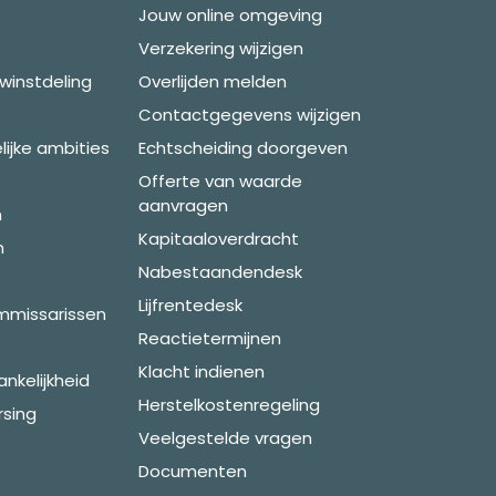
Jouw online omgeving
Verzekering wijzigen
winstdeling
Overlijden melden
Contactgegevens wijzigen
ijke ambities
Echtscheiding doorgeven
Offerte van waarde
aanvragen
n
Kapitaaloverdracht
n
Nabestaandendesk
Lijfrentedesk
mmissarissen
Reactietermijnen
Klacht indienen
ankelijkheid
Herstelkostenregeling
sing
Veelgestelde vragen
Documenten