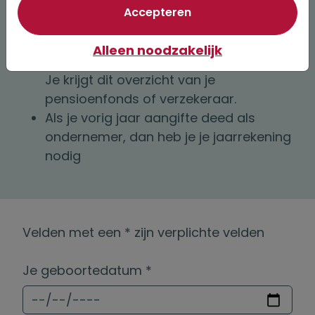
jaar.
van optionele cookie
Accepteren
Je Uniform Pensioenoverzicht (UPO)
over het vorige jaar. Hierin vind je je
Alleen noodzakelijk
jaarlijkse pensioenaangroei (factor A).
Je krijgt dit overzicht van je
pensioenfonds of verzekeraar.
Als je vorig jaar aangifte deed als
ondernemer, dan heb je je jaarrekening
nodig
Velden met een * zijn verplichte velden
Je geboortedatum *