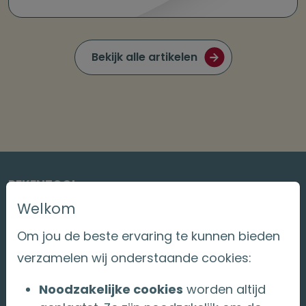
Bekijk alle artikelen
REKENTOOL
Bereken je jaarruimte
Welkom
Om jou de beste ervaring te kunnen bieden
Als je aanvullend pensioen opbouwt via een
verzamelen wij onderstaande cookies:
lijfrente, dan mag je de betaalde premie of
Noodzakelijke cookies
worden altijd
koopsom aftrekken bij je belastingaangifte. Het