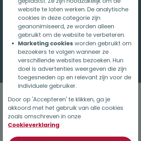
geplaatst. Ze zijn noodzakelijk om de
maximale bedrag waar je belastingvoordeel
website te laten werken. De analytische
over geniet in een belastingjaar noemen we
cookies in deze categorie zijn
geanonimiseerd, ze worden alleen
jaarruimte. Bereken hier hoeveel jaarruimte jij
gebruikt om de website te verbeteren.
hebt.
Marketing cookies
worden gebruikt om
bezoekers te volgen wanneer ze
Let op:
Aan de uitslag van de rekentool
verschillende websites bezoeken. Hun
kunnen geen rechten worden ontleend.
doel is advertenties weergeven die zijn
toegesneden op en relevant zijn voor de
individuele gebruiker.
Om je jaarruimte te berekenen, heb je
Door op 'Accepteren' te klikken, ga je
de volgende documenten nodig
akkoord met het gebruik van alle cookies
zoals omschreven in onze
Dit heb je nodig voor de berekening
Cookieverklaring
Je belastingaangifte over het vorige