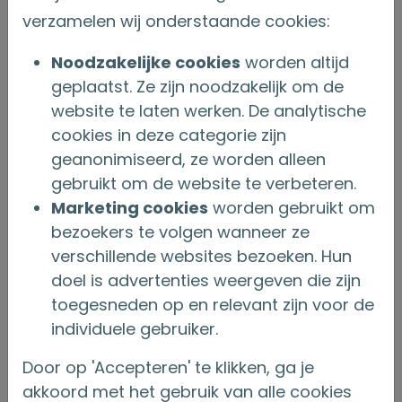
Nederland bewaakt de voortgang van
verzamelen wij onderstaande cookies:
jouw kapitaaloverdracht.
Noodzakelijke cookies
worden altijd
geplaatst. Ze zijn noodzakelijk om de
Raadpleeg ook het
Protocol
website te laten werken. De analytische
Stroomlijning Kapitaaloverdrachten
.
cookies in deze categorie zijn
PSK-formulier
geanonimiseerd, ze worden alleen
gebruikt om de website te verbeteren.
Het is van belang om de nieuwe
Marketing cookies
worden gebruikt om
verzekering op een fiscaal juiste manier
bezoekers te volgen wanneer ze
op te maken. Het PSK-formulier bevat
verschillende websites bezoeken. Hun
doel is advertenties weergeven die zijn
daarom alle relevante informatie om dit
toegesneden op en relevant zijn voor de
te kunnen doen:
individuele gebruiker.
naam, adres en woonplaats van de
Door op 'Accepteren' te klikken, ga je
verzekeringnemer,
akkoord met het gebruik van alle cookies