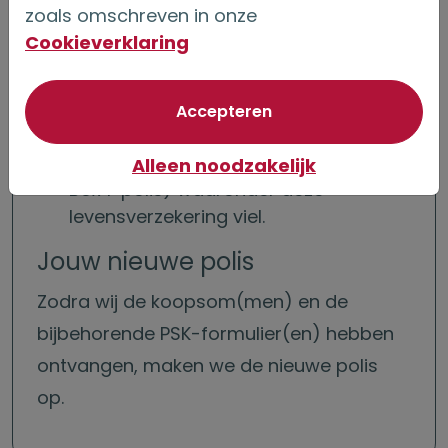
het polisnummer, de ingangsdatum
zoals omschreven in onze
en de beëindigingsdatum van de
Cookieverklaring
levensverzekering,
de som van de betaalde premies en
de waarde van de levensverzekering
van optionele cookie
Accepteren
op de beëindigingsdatum,
het fiscaal regime (bijvoorbeeld een
Alleen noodzakelijk
Box 1-polis) waaronder deze
levensverzekering viel.
Jouw nieuwe polis
Zodra wij de koopsom(men) en de
bijbehorende PSK-formulier(en) hebben
ontvangen, maken we de nieuwe polis
op.