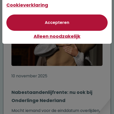
Cookieverklaring
van optionele cookie
Accepteren
Alleen noodzakelijk
10 november 2025
Nabestaandenlijf­rente: nu ook bij
Onderlinge Nederland
Mocht iemand voor de einddatum overlijden,