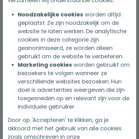
verzamelen wij onderstaande cookies:
Noodzakelijke cookies
worden altijd
geplaatst. Ze zijn noodzakelijk om de
18 mei 2026
website te laten werken. De analytische
cookies in deze categorie zijn
Impact van de verruimde
geanonimiseerd, ze worden alleen
beslistermijn van expirerend
gebruikt om de website te verbeteren.
lijfrentekapitaal
Marketing cookies
worden gebruikt om
bezoekers te volgen wanneer ze
Sinds dit jaar hebben consumenten
verschillende websites bezoeken. Hun
aanzienlijk meer tijd om te bepalen wat zij
doel is advertenties weergeven die zijn
met hun expirerende lijfrentekapitaal willen
toegesneden op en relevant zijn voor de
doen. Deze verruiming volgt uit de
individuele gebruiker.
Door op 'Accepteren' te klikken, ga je
over Impact van de verruimde b
Lees verder
akkoord met het gebruik van alle cookies
zoals omschreven in onze