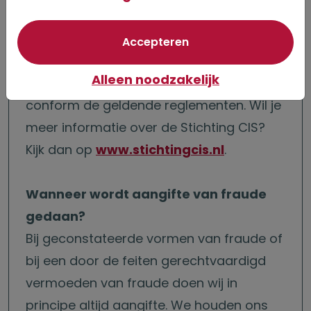
maatregelen worden getroffen.
Over een melding in het Extern
van optionele cookie
Accepteren
Verwijzingsregister van Stichting CIS
Alleen noodzakelijk
informeren wij de betrokkene altijd
conform de geldende reglementen. Wil je
meer informatie over de Stichting CIS?
Kijk dan op
www.stichtingcis.nl
.
Wanneer wordt aangifte van fraude
gedaan?
Bij geconstateerde vormen van fraude of
bij een door de feiten gerechtvaardigd
vermoeden van fraude doen wij in
principe altijd aangifte. We houden ons