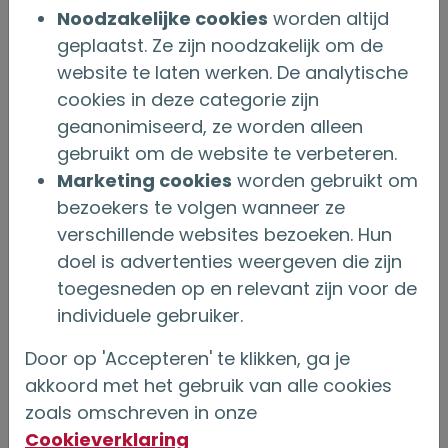
Noodzakelijke cookies
worden altijd
is iemand slachtoffer geworden van
geplaatst. Ze zijn noodzakelijk om de
de fraude?
website te laten werken. De analytische
zijn ook andere verzekeraars
cookies in deze categorie zijn
opgelicht?
geanonimiseerd, ze worden alleen
vraagt de politie om aangifte te
gebruikt om de website te verbeteren.
doen?
Marketing cookies
worden gebruikt om
Informatie aan betrokkenen
bezoekers te volgen wanneer ze
Zodra het onderzoek is afgerond en door
verschillende websites bezoeken. Hun
doel is advertenties weergeven die zijn
ons het standpunt is ingenomen dat er
toegesneden op en relevant zijn voor de
sprake is van fraude of een poging tot
individuele gebruiker.
fraude, wordt de betrokkene daarover
Door op 'Accepteren' te klikken, ga je
geïnformeerd. Ook geven wij daarbij
akkoord met het gebruik van alle cookies
duidelijk aan, welke overwegingen tot de
zoals omschreven in onze
conclusie hebben geleid en welke
Cookieverklaring