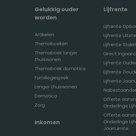
Gelukkig ouder
Lijfrente
worden
Lijfrente Opb
Artikelen
Lijfrente Uitste
Themaboeken
Lijfrente Stak
Themaboek langer
Direct Ingaand
thuiswonen
Lijfrente Oud
Themaboek domotica
Lijfrente Gou
Familiegesprek
Lijfrente Jaar
Langer thuiswonen
Nabestaandenl
Domotica
Offerte aanv
Zorg
Onderlinge Lij
Offerte aanv
Inkomen
Onderlinge Lij
Jaarruimte