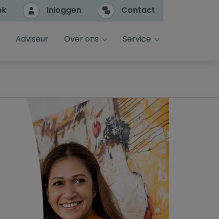
ek
Inloggen
Contact
e
dropdown toggle
dropdown toggle
Adviseur
Over ons
Service