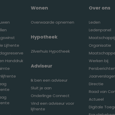
Wonen
Over ons
ouwen
Overwaarde opnemen
Leden
llen
Ledenpanel
Hypotheek
ingswinst
Maatschappij
e Lijfrente
Organisatie
Zilverhuis Hypotheek
edagsreserve
Maatschappel
den Handdruk
Werken bij
Adviseur
ruimte
Persberichte
ijfrente
Jaarverslage
Ik ben een adviseur
raag
Directie
Sluit je aan
frente
Raad van Co
Onderlinge Connect
raag
Actueel
frente
Vind een adviseur voor
Digitale Toeg
lijfrente
Fraudebeheer