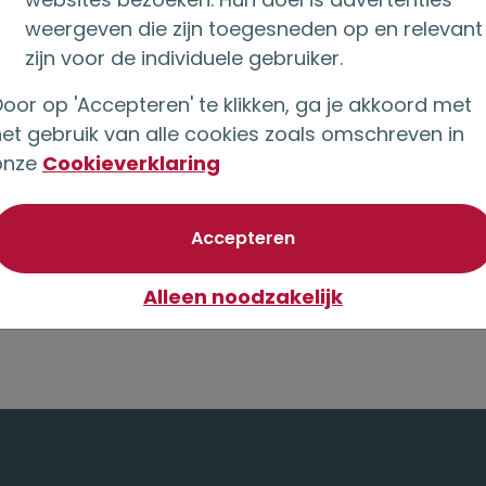
ur
Ik zoek e
weergeven die zijn toegesneden op en relevant
zijn voor de individuele gebruiker.
ze
Vind de adviseur in
oor op 'Accepteren' te klikken, ga je akkoord met
past, voor een lijf
het gebruik van alle cookies zoals omschreven in
overwaardehypoth
onze
Cookieverklaring
van optionele cookie
Accepteren
Lees verder
Alleen noodzakelijk