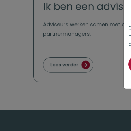
Ik ben een advise
Adviseurs
werken samen met
on
D
partnermanagers.
Lees verder