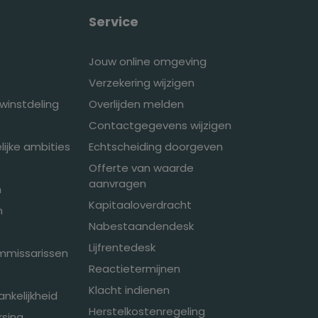
Service
Jouw online omgeving
Verzekering wijzigen
winstdeling
Overlijden melden
Contactgegevens wijzigen
ijke ambities
Echtscheiding doorgeven
Offerte van waarde
aanvragen
n
Kapitaaloverdracht
n
Nabestaandendesk
Lijfrentedesk
mmissarissen
Reactietermijnen
Klacht indienen
ankelijkheid
Herstelkostenregeling
sing