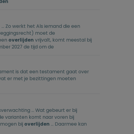
jden
j. ... Zo werkt het Als iemand die een
tebeleggingsrecht) moet de
 een
overlijden
vrijvalt, komt meestal bij
mber 2027 de tijd om de
stament is dat een testament gaat over
 wat er met je bezittingen moeten
erwachting ... Wat gebeurt er bij
eide varianten komt naar voren bij
ermogen bij
overlijden
... Daarmee kan