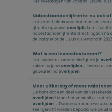
Het overdragen van kapitaal (zowel tusse
Nabestaandenlijfrente: nu ook af 
Het komt helaas voor dat mensen voor
lijfrente opbouwt
overlijdt
, komt het lijf
nabestaandenlijfrente direct ingaan na
de partner of de ... Dus als iemand in 202
Wat is een levenstestament?
Het levenstestament eindigt als je
overl
zaken na jouw
overlijden
... levenstesta
gebeuren na
overlijden
Meer uitkering of meer nalatensch
De kans dat een deel van de verzekerd
overlijden
? Maar het verschil zit niet al
overlijden
. ... Daarmee komen we op een
zeer gericht worden bepaald wie de uitke