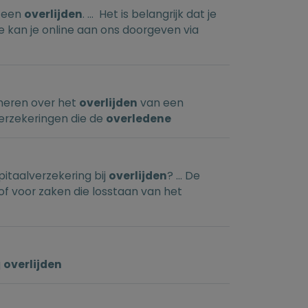
e een
overlijden
. ... Het is belangrijk dat je
e kan je online aan ons doorgeven via
rmeren over het
overlijden
van een
verzekeringen die de
overledene
itaalverzekering bij
overlijden
? ... De
 of voor zaken die losstaan van het
j
overlijden