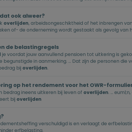
t dat ook alweer?
ok
overlijden
, arbeidsongeschiktheid of het inbrengen van
aken of- de onderneming wordt gestaakt als gevolg van 
n de belastingregels
d
je voordat jouw aanvullend pensioen tot uitkering is gek
 begunstigde in aanmerking. ... Dat zijn de personen die
 bedrag bij
overlijden
.
kering op het rendement voor het OWR-formulie
n bedrag ineens uitkeren bij leven of
overlijden
. ... euml;
eert bij
overlijden
g?
ementsheffing verschuldigd is en verlaagt de erfbelastin
inder erfbelasting.