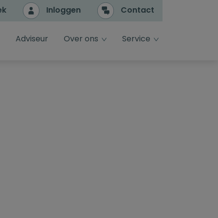
ek
Inloggen
Contact
e
dropdown toggle
dropdown toggle
Adviseur
Over ons
Service