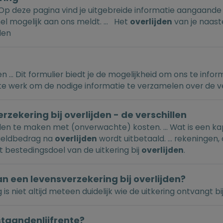
 Op deze pagina vind je uitgebreide informatie aangaand
l mogelijk aan ons meldt. ... Het
overlijden
van je naast
den
... Dit formulier biedt je de mogelijkheid om ons te info
g te werk om de nodige informatie te verzamelen over de 
rzekering bij overlijden - de verschillen
den te maken met (onverwachte) kosten. ... Wat is een kap
geldbedrag na
overlijden
wordt uitbetaald. ... rekeningen,
 het bestedingsdoel van de uitkering bij
overlijden
.
an een levensverzekering bij overlijden?
 niet altijd meteen duidelijk wie de uitkering ontvangt bi
taandenlijfrente?