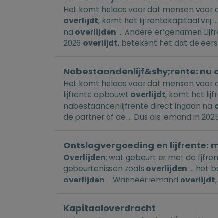
Het komt helaas voor dat mensen voor d
overlijdt
, komt het lijfrentekapitaal vrij
na
overlijden
... Andere erfgenamen Lijf
2026
overlijdt
, betekent het dat de eers
Nabestaandenlijf&shy;rente: nu 
Het komt helaas voor dat mensen voor
lijfrente opbouwt
overlijdt
, komt het lijf
nabestaandenlijfrente direct ingaan na
de partner of de ... Dus als iemand in 202
Ontslagvergoeding en lijfrente: 
Overlijden
: wat gebeurt er met de lijf
gebeurtenissen zoals
overlijden
... het 
overlijden
... Wanneer iemand
overlijdt
Kapitaaloverdracht