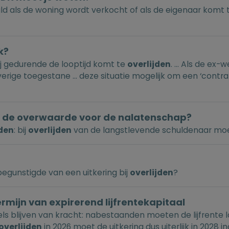
d als de woning wordt verkocht of als de eigenaar komt 
k?
/zij gedurende de looptijd komt te
overlijden
. ... Als de e
erige toegestane ... deze situatie mogelijk om een ‘contra-
n de overwaarde voor de nalatenschap?
jden
: bij
overlijden
van de langstlevende schuldenaar mo
 begunstigde van een uitkering bij
overlijden
?
rmijn van expirerend lijfrentekapitaal
ls blijven van kracht: nabestaanden moeten de lijfrente la
overlijden
in 2026 moet de uitkering dus uiterlijk in 2028 i