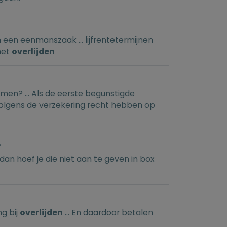
 een eenmanszaak ... lijfrentetermijnen
het
overlijden
omen? ... Als de eerste begunstigde
 volgens de verzekering recht hebben op
r
n, dan hoef je die niet aan te geven in box
g bij
overlijden
... En daardoor betalen