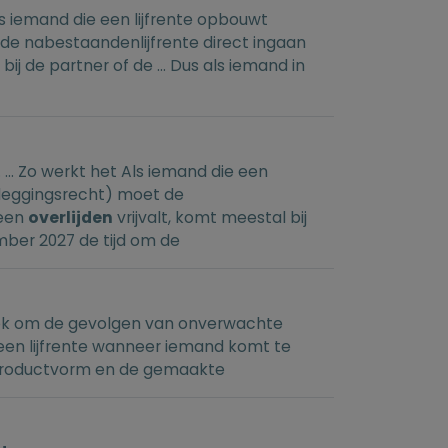
 Als iemand die een lijfrente opbouwt
oet de nabestaandenlijfrente direct ingaan
bij de partner of de ... Dus als iemand in
j. ... Zo werkt het Als iemand die een
tebeleggingsrecht) moet de
 een
overlijden
vrijvalt, komt meestal bij
mber 2027 de tijd om de
r ook om de gevolgen van onverwachte
t een lijfrente wanneer iemand komt te
n productvorm en de gemaakte