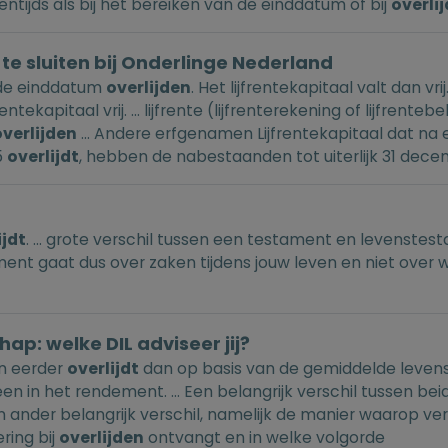
ntijds als bij het bereiken van de einddatum of bij
overli
te sluiten bij Onderlinge Nederland
 de einddatum
overlijden
. Het lijfrentekapitaal valt dan vri
rentekapitaal vrij. ... lijfrente (lijfrenterekening of lijfren
overlijden
... Andere erfgenamen Lijfrentekapitaal dat na
5
overlijdt
, hebben de nabestaanden tot uiterlijk 31 dece
ijdt
. ... grote verschil tussen een testament en levenste
ment gaat dus over zaken tijdens jouw leven en niet over
ap: welke DIL adviseer jij?
en eerder
overlijdt
dan op basis van de gemiddelde levensv
leen in het rendement. ... Een belangrijk verschil tussen b
 ander belangrijk verschil, namelijk de manier waarop v
ring bij
overlijden
ontvangt en in welke volgorde