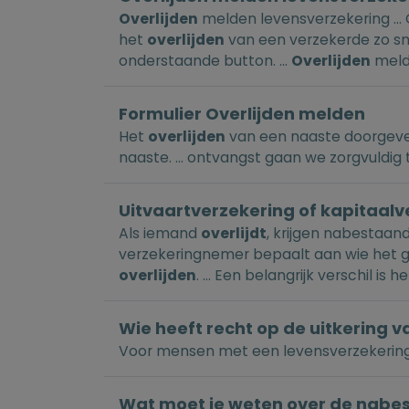
Overlijden
melden levensverzekering ...
het
overlijden
van een verzekerde zo sne
onderstaande button. ...
Overlijden
mel
Formulier Overlijden melden
Het
overlijden
van een naaste doorgeven 
naaste. ... ontvangst gaan we zorgvuldi
Uitvaartverzekering of kapitaalve
Als iemand
overlijdt
, krijgen nabestaan
verzekeringnemer bepaalt aan wie het 
overlijden
. ... Een belangrijk verschil is
Wie heeft recht op de uitkering v
Voor mensen met een levensverzekering is
Wat moet je weten over de nabes