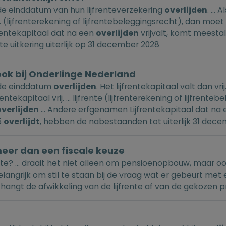
e einddatum van hun lijfrenteverzekering
overlijden
. ...
. ... (lijfrenterekening of lijfrentebeleggingsrecht), dan m
rentekapitaal dat na een
overlijden
vrijvalt, komt meestal 
te uitkering uiterlijk op 31 december 2028
ook bij Onderlinge Nederland
 de einddatum
overlijden
. Het lijfrentekapitaal valt dan vri
rentekapitaal vrij. ... lijfrente (lijfrenterekening of lijfren
overlijden
... Andere erfgenamen Lijfrentekapitaal dat na
5
overlijdt
, hebben de nabestaanden tot uiterlijk 31 dece
meer dan een fiscale keuze
rente? ... draait het niet alleen om pensioenopbouw, maa
belangrijk om stil te staan bij de vraag wat er gebeurt me
, hangt de afwikkeling van de lijfrente af van de gekoze