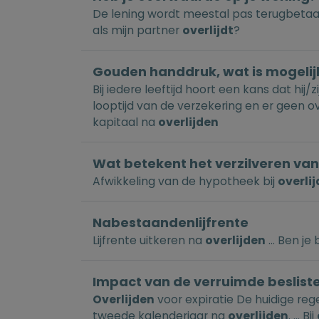
De lening wordt meestal pas terugbetaal
als mijn partner
overlijdt
?
Gouden handdruk, wat is mogelij
Bij iedere leeftijd hoort een kans dat hij
looptijd van de verzekering en er geen ov
kapitaal na
overlijden
Wat betekent het verzilveren va
Afwikkeling van de hypotheek bij
overli
Nabestaandenlijfrente
Lijfrente uitkeren na
overlijden
... Ben je
Impact van de verruimde besliste
Overlijden
voor expiratie De huidige rege
tweede kalenderjaar na
overlijden
. ... Bij