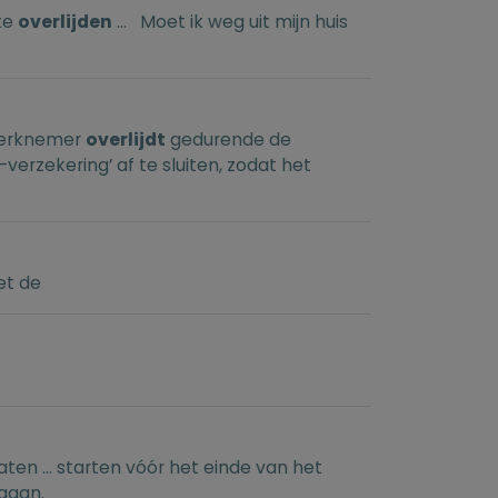
te
overlijden
... Moet ik weg uit mijn huis
x-werknemer
overlijdt
gedurende de
verzekering’ af te sluiten, zodat het
et de
ten ... starten vóór het einde van het
ngaan.