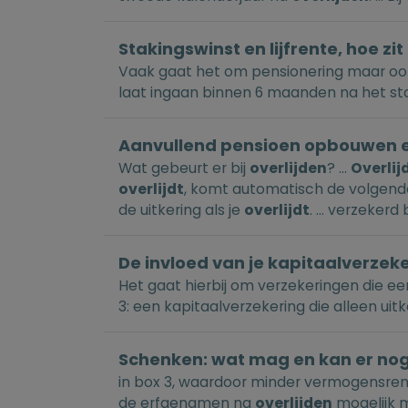
Stakingswinst en lijfrente, hoe zi
Vaak gaat het om pensionering maar o
laat ingaan binnen 6 maanden na het st
Aanvullend pensioen opbouwen e
Wat gebeurt er bij
overlijden
? ...
Overlij
overlijdt
, komt automatisch de volgende
de uitkering als je
overlijdt
. ... verzekerd
De invloed van je kapitaalverze
Het gaat hierbij om verzekeringen die ee
3: een kapitaalverzekering die alleen uitk
Schenken: wat mag en kan er no
in box 3, waardoor minder vermogensrend
de erfgenamen na
overlijden
mogelijk m