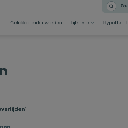
Zo
dropdown toggl
Gelukkig ouder worden
Lijfrente
Hypotheek
en
overlijden
".
ring