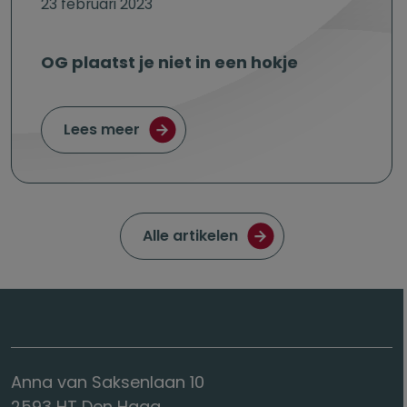
23 februari 2023
OG plaatst je niet in een hokje
over OG plaatst je niet in een hokje
Lees meer
Ga naar de pagina met
Alle artikelen
Anna van Saksenlaan 10
2593 HT Den Haag