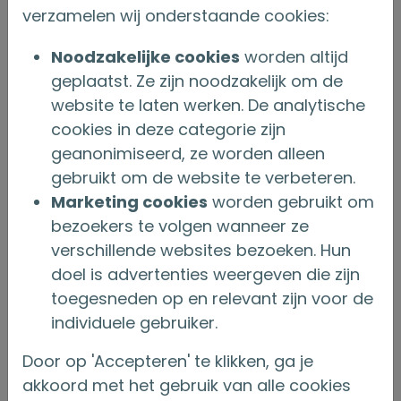
verzamelen wij onderstaande cookies:
jonge mensen die heel bewust gaan voor een
fijne werkomgeving en sfeer. Rewie: “We
Noodzakelijke cookies
worden altijd
hebben een jonge collega van 26 jaar die al
geplaatst. Ze zijn noodzakelijk om de
website te laten werken. De analytische
eerder bij ons heeft gewerkt. Nu studeert ze
cookies in deze categorie zijn
weer omdat ze docent wiskunde wil worden.
geanonimiseerd, ze worden alleen
Ze vindt het werk bij ons zo leuk, dat ze toch
gebruikt om de website te verbeteren.
nog een dag per week bij ons is blijven werken.
Marketing cookies
worden gebruikt om
‘Anders ga ik jullie te veel missen’, zei ze. Dat
bezoekers te volgen wanneer ze
zegt denk ik genoeg.”
verschillende websites bezoeken. Hun
doel is advertenties weergeven die zijn
HET ‘ONDERLINGE’ GEVOEL
toegesneden op en relevant zijn voor de
individuele gebruiker.
Er wordt door veel collega’s regelmatig
thuisgewerkt. Dat kan ook, want dankzij alle
Door op 'Accepteren' te klikken, ga je
akkoord met het gebruik van alle cookies
systemen die er zijn, kan iedereen overal de