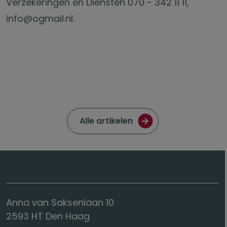
Verzekeringen en Diensten 070 - 342 11 11,
info@ogmail.nl.
Ga naar de pagina met
Alle artikelen
Anna van Saksenlaan 10
2593 HT Den Haag