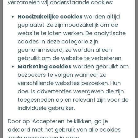
verzamelen wij onderstaande cookies:
moment loop je mogelijk ook rendement mis.
Afhankelijk van de verzekeraar en je
Noodzakelijke cookies
worden altijd
geplaatst. Ze zijn noodzakelijk om de
verzekeringsvoorwaarden vergoedt de
website te laten werken. De analytische
verzekeraar tussen het moment van expiratie
cookies in deze categorie zijn
en het daadwerkelijk aankopen van een direct
geanonimiseerd, ze worden alleen
ingaande lijfrente of lijfrente een basisrente.
gebruikt om de website te verbeteren.
Het kan zijn dat deze basisrente een stuk lager
Marketing cookies
worden gebruikt om
bezoekers te volgen wanneer ze
is dan de rente die je nu kunt ontvangen op
verschillende websites bezoeken. Hun
basis van de huidige rentestand. Door met je
doel is advertenties weergeven die zijn
keuze te wachten tot het laatste moment loop
toegesneden op en relevant zijn voor de
je dus mogelijk rendement mis.
individuele gebruiker.
Regel het nu
Door op 'Accepteren' te klikken, ga je
akkoord met het gebruik van alle cookies
Heeft je lijfrenteverzekering recent de
zoals omschreven in onze