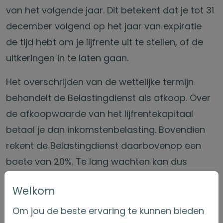
van het volgende jaar. Dit betekent dat je tot 31
december volgend op het jaar van expiratie
de tijd hebt om je lijfrente uit te stellen, of de
uitkeringen in te laten gaan.
Het overschrijden van de wettelijke termijn
behandelt de Belastingdienst als afkoop. Over
de afkoopwaarde van het lijfrentekapitaal
betaal je dan inkomstenbelasting. Bovendien
rekent de Belastingdienst daarbovenop een
boete van 20%. Te lang wachten kan dus
kostbaar worden.
Welkom
Loop geen rendement mis
Om jou de beste ervaring te kunnen bieden
Maar wanneer je wacht tot het laatste