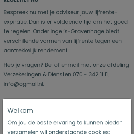
REGEL HET NU
Bespreek nu met je adviseur jouw lijfrente-
expiratie. Dan is er voldoende tijd om het goed
te regelen. Onderlinge ’s-Gravenhage biedt
verschillende vormen van lijfrente tegen een
aantrekkelijk rendement.
Heb je vragen? Bel of e-mail met onze afdeling
Verzekeringen & Diensten 070 - 342 11 11,
info@ogmail.nl.
Welkom
Om jou de beste ervaring te kunnen bieden
verzamelen wij onderstaande cookies: