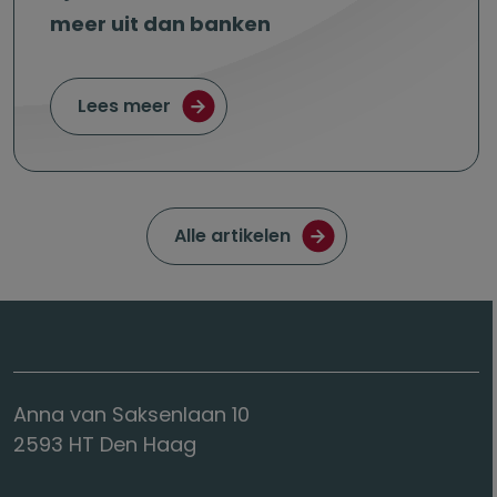
meer uit dan banken
over Lijfrenteverzekeraars keren fo
Lees meer
Ga naar de pagina met
Alle artikelen
Anna van Saksenlaan 10
2593 HT Den Haag