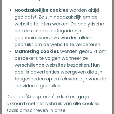
Noodzakelijke cookies
worden altijd
geplaatst. Ze zijn noodzakelijk om de
website te laten werken. De analytische
cookies in deze categorie zijn
geanonimiseerd, ze worden alleen
gebruikt om de website te verbeteren.
Marketing cookies
worden gebruikt om
08 maart 2023
bezoekers te volgen wanneer ze
verschillende websites bezoeken. Hun
Derdepijlerpensioen verdient meer
doel is advertenties weergeven die zijn
aandacht
toegesneden op en relevant zijn voor de
individuele gebruiker.
over Derdepijlerpensioen verdient
Lees meer
Door op 'Accepteren' te klikken, ga je
akkoord met het gebruik van alle cookies
zoals omschreven in onze