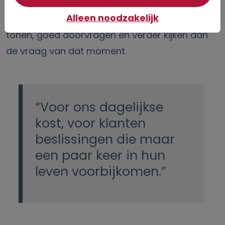
worden deze onderwerpen belangrijker.
Alleen noodzakelijk
Daarom moet een adviseur oprechte interesse
tonen, goed doorvragen en verder kijken dan
de vraag van dat moment.
“Voor ons dagelijkse
kost, voor klanten
beslissingen die maar
een paar keer in hun
leven voorbijkomen.”