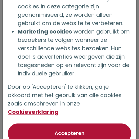
onder deze doelgroep. Terwijl er vaak meer
cookies in deze categorie zijn
mogelijk is dan zij denken. Dat bewustzijn
geanonimiseerd, ze worden alleen
creëren is een belangrijk onderdeel van mijn
gebruikt om de website te verbeteren.
Marketing cookies
worden gebruikt om
werk.”
bezoekers te volgen wanneer ze
Ook vermogensoverdracht en nalatenschap
verschillende websites bezoeken. Hun
verdienen aandacht. "Ik verbaas me erover dat
doel is advertenties weergeven die zijn
toegesneden op en relevant zijn voor de
senioren vaak nog niet hebben nagedacht
individuele gebruiker.
over een testament, zowel voor tijdens hun
leven als na overlijden. Juist nu is dat gesprek
Door op 'Accepteren' te klikken, ga je
akkoord met het gebruik van alle cookies
belangrijk."
zoals omschreven in onze
Goed adviseren is voor Stephan meer dan de
Cookieverklaring
vraag beantwoorden waarmee iemand
binnenkomt. Naarmate mensen ouder worden,
van optionele cookie
Accepteren