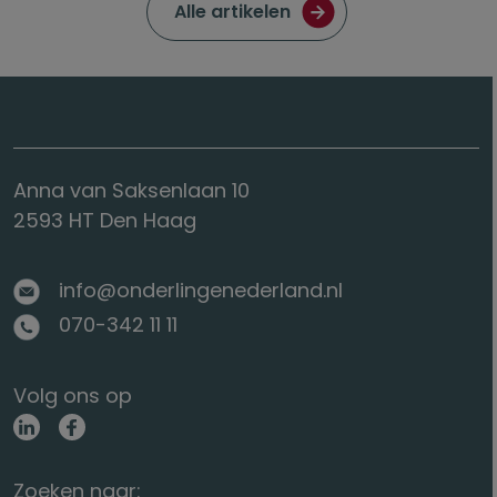
Ga naar de pagina met
Alle artikelen
Anna van Saksenlaan 10
2593 HT Den Haag
info@onderlingenederland.nl
070-342 11 11
Volg ons op
Zoeken naar: