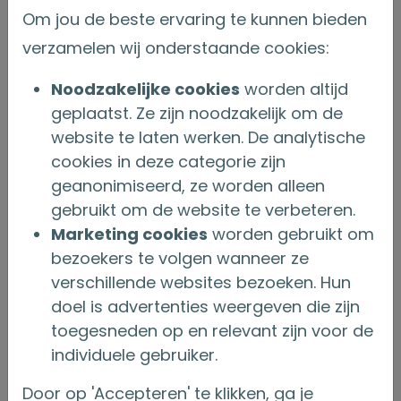
nummer 34297413, en kantoorhoudende te
Om jou de beste ervaring te kunnen bieden
Kruseman van Eltenweg 1, 1817 BC Alkmaar,
verzamelen wij onderstaande cookies:
in het kader van diens bedrijfsuitoefening
vanuit een vestiging in Nederland.
Noodzakelijke cookies
worden altijd
De in alinea 1 bedoelde overdracht heeft
geplaatst. Ze zijn noodzakelijk om de
betrekking op alle overeenkomsten van
website te laten werken. De analytische
levensverzekering die behoren of behoord
cookies in deze categorie zijn
hebben tot de portefeuille van Onderlinge
geanonimiseerd, ze worden alleen
Levensverzekering-Maatschappij „’s-
gebruikt om de website te verbeteren.
Gravenhage" U.A., onder de productnamen
Marketing cookies
worden gebruikt om
GarantiePlusPensioen, DGA
bezoekers te volgen wanneer ze
GarantiePlusPensioen en MKB
verschillende websites bezoeken. Hun
GarantiePlusPensioen. Daarnaast behoort
doel is advertenties weergeven die zijn
tot de overgedragen portefeuille ook de
toegesneden op en relevant zijn voor de
pensioenen van (oud-) medewerkers van
individuele gebruiker.
Onderlinge Levensverzekering-
Door op 'Accepteren' te klikken, ga je
Maatschappij „’s-Gravenhage" U.A. en N.V.