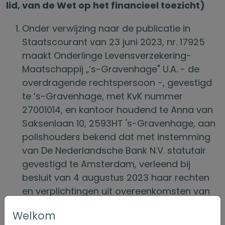
lid, van de Wet op het financieel toezicht)
Onder verwijzing naar de publicatie in
Staatscourant van 23 juni 2023, nr. 17925
maakt Onderlinge Levensverzekering-
Maatschappij „’s-Gravenhage" U.A. - de
overdragende rechtspersoon -, gevestigd
te ’s-Gravenhage, met KvK nummer
27001014, en kantoor houdend te Anna van
Saksenlaan 10, 2593HT 's-Gravenhage, aan
polishouders bekend dat met instemming
van De Nederlandsche Bank N.V. statutair
gevestigd te Amsterdam, verleend bij
besluit van 4 augustus 2023 haar rechten
en verplichtingen uit overeenkomsten van
levensverzekering heeft overgedragen aan
Welkom
SRLEV N.V., gevestigd te Alkmaar, met KvK