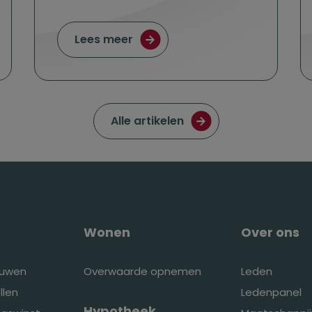
vrouwen met ambitie én een boodschap
over Nieuwe financieel directe
Lees meer
Ga naar de pagina met
Alle artikelen
Wonen
Over ons
ouwen
Overwaarde opnemen
Leden
llen
Ledenpanel
Hypotheek