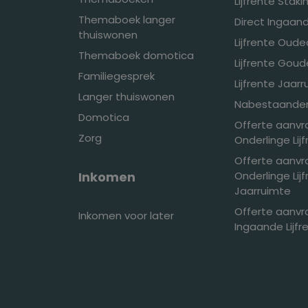
Lijfrente Stak
Themaboek langer
Direct Ingaand
thuiswonen
Lijfrente Oud
Themaboek domotica
Lijfrente Gou
Familiegesprek
Lijfrente Jaar
Langer thuiswonen
Nabestaandenl
Domotica
Offerte aanv
Zorg
Onderlinge Lij
Offerte aanv
Inkomen
Onderlinge Lij
Jaarruimte
Offerte aanvr
Inkomen voor later
Ingaande Lijfr