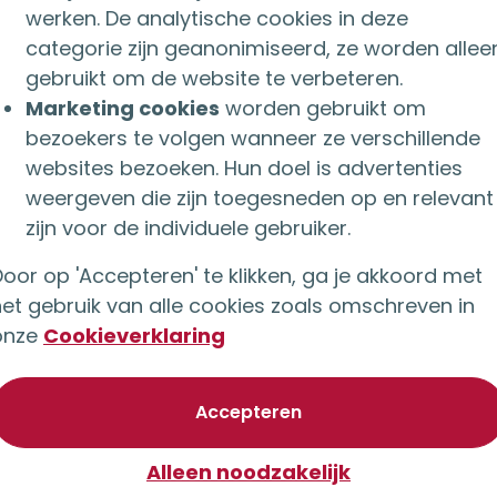
 te ondersteunen. Met een verdubbeling in het aan
werken. De analytische cookies in deze
categorie zijn geanonimiseerd, ze worden allee
 aantal mantelzorgers de komende twintig jaar ligt
gebruikt om de website te verbeteren.
k graag mijn bijdrage aan wil leveren.”
Marketing cookies
worden gebruikt om
bezoekers te volgen wanneer ze verschillende
websites bezoeken. Hun doel is advertenties
weergeven die zijn toegesneden op en relevant
zijn voor de individuele gebruiker.
oor op 'Accepteren' te klikken, ga je akkoord met
het gebruik van alle cookies zoals omschreven in
onze
Cookieverklaring
van optionele cookie
Accepteren
Alleen noodzakelijk