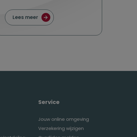
ur: in gesprek met Réseva Engelaer
over Gelukkig ouder worden volgens Ax
Lees meer
Service
Jouw online omgeving
Verzekering wijzigen