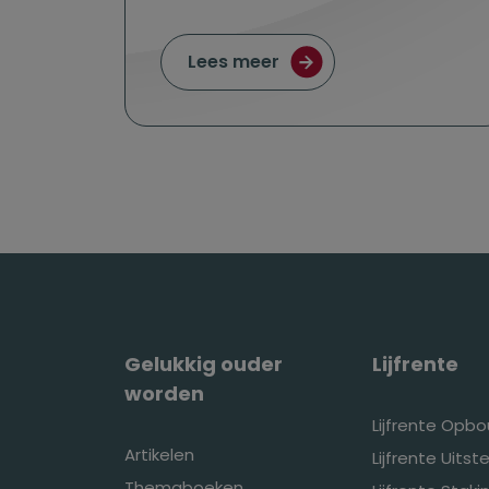
over Twee generaties 
Lees meer
Gelukkig ouder
Lijfrente
worden
Lijfrente Opb
Artikelen
Lijfrente Uitste
Themaboeken