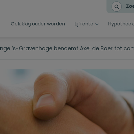
Zo
dropdown toggl
Gelukkig ouder worden
Lijfrente
Hypotheek
inge ‘s-Gravenhage benoemt Axel de Boer tot com