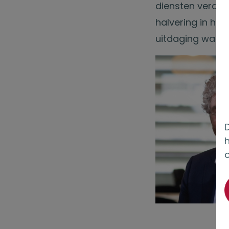
diensten verder
halvering in het
uitdaging waar i
D