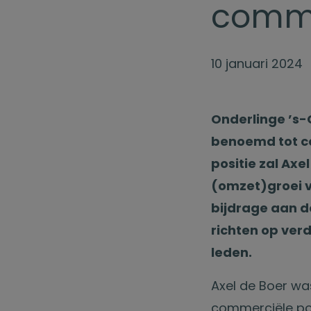
comme
10 januari 2024
Onderlinge ’s-
benoemd tot co
positie zal Axe
(omzet)groei v
bijdrage aan de
richten op ver
leden.
Axel de Boer was
commerciële por