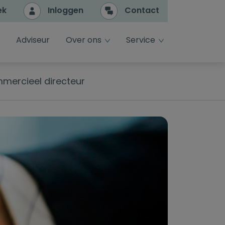
ek
Inloggen
Contact
e
dropdown toggle
dropdown toggle
Adviseur
Over ons
Service
mercieel directeur