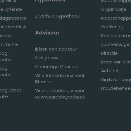
ingswinst
Maatschappij
e Lijfrente
Organisatie
Zilverhuis Hypotheek
edagsreserve
Maatschappel
den Handdruk
Werken bij
Adviseur
ruimte
Persberichte
ijfrente
Jaarverslage
Ik ben een adviseur
raag
Directie
Sluit je aan
frente
Raad van Co
Onderlinge Connect
raag
Actueel
frente
Vind een adviseur voor
Digitale Toeg
lijfrente
Fraudebeheer
aag Direct
Vind een adviseur voor
ente
overwaardehypotheek