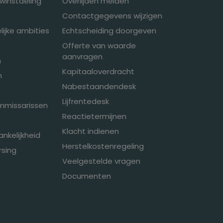
winstdeling
Overlijden melden
Contactgegevens wijzigen
ijke ambities
Echtscheiding doorgeven
Offerte van waarde
aanvragen
n
Kapitaaloverdracht
n
Nabestaandendesk
Lijfrentedesk
mmissarissen
Reactietermijnen
Klacht indienen
ankelijkheid
Herstelkostenregeling
sing
Veelgestelde vragen
Documenten