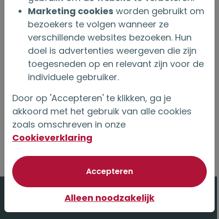
organisatie haar rijke historie en de kracht van
Marketing cookies
worden gebruikt om
bezoekers te volgen wanneer ze
het onderlinge gedachtegoed. Met het einde
verschillende websites bezoeken. Hun
van De Onderlinge van 1719 is Onderlinge ’s-
doel is advertenties weergeven die zijn
Gravenhage de oudste onderlinge
toegesneden op en relevant zijn voor de
levensverzekeringsmaatschappij van
individuele gebruiker.
Nederland.
Door op 'Accepteren' te klikken, ga je
akkoord met het gebruik van alle cookies
zoals omschreven in onze
Cookieverklaring
Ga naar de pagina met
Alle artikelen
van optionele cookie
Accepteren
Alleen noodzakelijk