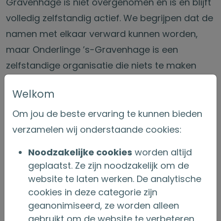
Gravenhage is niet overgenomen en is en blijft
volledig zelfstandig actief. We begrijpen dat de
namen met elkaar verward kunnen worden,
maar Onderlinge ’s-Gravenhage is een
zelfstandige organisatie die niets te maken
heeft met De Onderlinge van 1719.
Je
Welkom
verzekeringen bij ons lopen dus gewoon door.
Mocht je vragen hebben, dan staan wij graag
Om jou de beste ervaring te kunnen bieden
voor je klaar via telefoon en e-mail.
verzamelen wij onderstaande cookies:
Noodzakelijke cookies
worden altijd
geplaatst. Ze zijn noodzakelijk om de
130-jarig jubileum
website te laten werken. De analytische
cookies in deze categorie zijn
Dit jaar viert Onderlinge ’s-Gravenhage haar
geanonimiseerd, ze worden alleen
130-jarig bestaan
. Daarmee onderstreept de
gebruikt om de website te verbeteren.