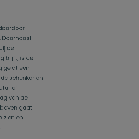
 daardoor
g. Daarnaast
ij de
blijft, is de
g geldt een
n de schenker en
ptarief
rag van de
e boven gaat.
n zien en
.