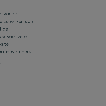
op van de
 te schenken aan
t de
er verzilveren
site:
huis-hypotheek
e