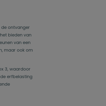
r de ontvanger
 het bieden van
teunen van een
gen, maar ook om
ox 3, waardoor
de erfbelasting
lende