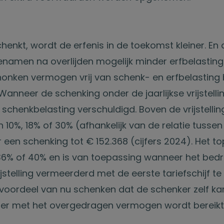
henkt, wordt de erfenis in de toekomst kleiner. En
enamen na overlijden mogelijk minder erfbelastin
honken vermogen vrij van schenk- en erfbelasting b
Wanneer de schenking onder de jaarlijkse vrijstelling 
schenkbelasting verschuldigd. Boven de vrijstellin
 10%, 18% of 30% (afhankelijk van de relatie tusse
een schenking tot € 152.368 (cijfers 2024). Het to
6% of 40% en is van toepassing wanneer het bed
jstelling vermeerderd met de eerste tariefschijf t
 voordeel van nu schenken dat de schenker zelf ka
r met het overgedragen vermogen wordt bereikt