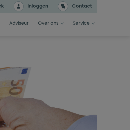
ek
Inloggen
Contact
e
dropdown toggle
dropdown toggle
Adviseur
Over ons
Service