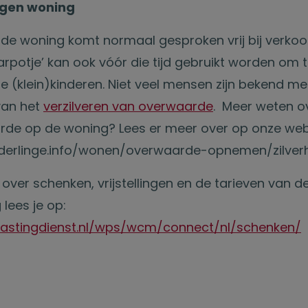
gen woning
e woning komt normaal gesproken vrij bij verko
aarpotje’ kan ook vóór die tijd gebruikt worden om
e (klein)kinderen. Niet veel mensen zijn bekend me
van het
verzilveren van overwaarde
. Meer weten ov
de op de woning? Lees er meer over op onze web
derlinge.info/wonen/overwaarde-opnemen/zilver
over schenken, vrijstellingen en de tarieven van d
lees je op:
lastingdienst.nl/wps/wcm/connect/nl/schenken/