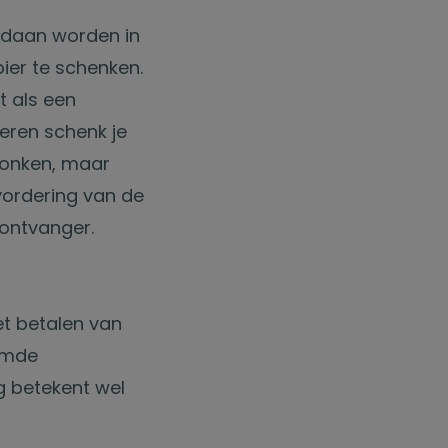
edaan worden in
ier te schenken.
t als een
eren schenk je
chonken, maar
vordering van de
 ontvanger.
et betalen van
emde
ng betekent wel