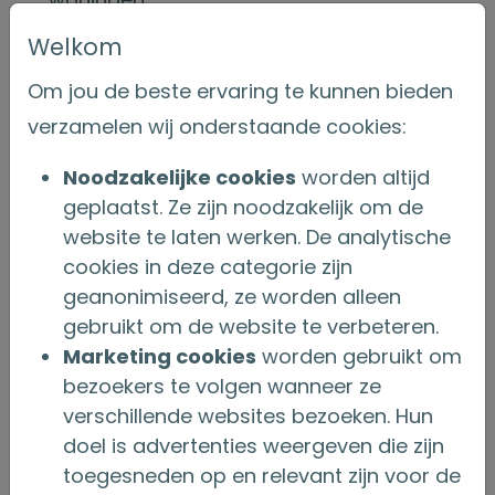
Risico’s: het vermogen neemt af en
Welkom
daarmee ook de nalatenschap. Ook kan
het opnemen van overwaarde invloed
Om jou de beste ervaring te kunnen bieden
hebben op toeslagen.
verzamelen wij onderstaande cookies:
Complexe financiële en fiscale gevolgen:
Noodzakelijke cookies
worden altijd
het opnemen van overwaarde is complex,
geplaatst. Ze zijn noodzakelijk om de
omdat het fiscale gevolgen kan hebben.
website te laten werken. De analytische
Wordt het bedrag op een spaarrekening
cookies in deze categorie zijn
gezet? Dan kan dit leiden tot extra
geanonimiseerd, ze worden alleen
belasting in box 3.
gebruikt om de website te verbeteren.
Een sleutelrol voor de adviseur
Marketing cookies
worden gebruikt om
bezoekers te volgen wanneer ze
Overwaarde bij ouderen biedt kansen voor
verschillende websites bezoeken. Hun
comfortabel en duurzaam wonen. Voor de
doel is advertenties weergeven die zijn
adviseur ligt een sleutelrol bij deze steeds
toegesneden op en relevant zijn voor de