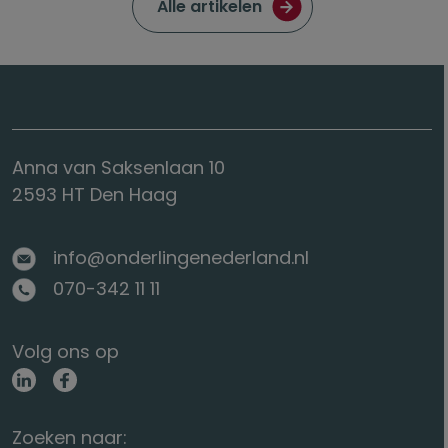
Ga naar de pagina met
Alle artikelen
Anna van Saksenlaan 10
2593 HT Den Haag
info@onderlingenederland.nl
070-342 11 11
Volg ons op
Zoeken naar: