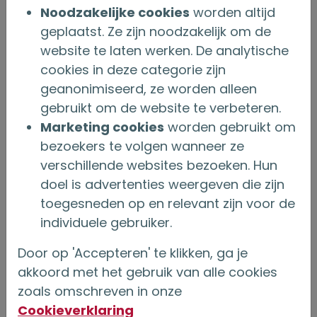
Noodzakelijke cookies
worden altijd
Nederlandsche Bank plaatsgevonden. De Raad
geplaatst. Ze zijn noodzakelijk om de
is van oordeel dat hij kwalificeert als
website te laten werken. De analytische
onafhankelijk in de zin van de
cookies in deze categorie zijn
Corporate Governance Code. Er zijn geen
geanonimiseerd, ze worden alleen
gebruikt om de website te verbeteren.
tegenstrijdige belangen gemeld.
Marketing cookies
worden gebruikt om
Voorgesteld wordt hem te benoemen voor
bezoekers te volgen wanneer ze
verschillende websites bezoeken. Hun
een periode van vier jaar, ingaande op de
doel is advertenties weergeven die zijn
datum van benoeming door de Algemene
toegesneden op en relevant zijn voor de
Vergadering. De huidige voorzitter van de
individuele gebruiker.
Raad, mevrouw E. Boogaard, treedt in dezelfde
Door op 'Accepteren' te klikken, ga je
Algemene Vergadering af wegens het bereiken
akkoord met het gebruik van alle cookies
van de statutaire maximale zittingsduur van
zoals omschreven in onze
twaalf jaar. Na benoeming is het voornemen
Cookieverklaring