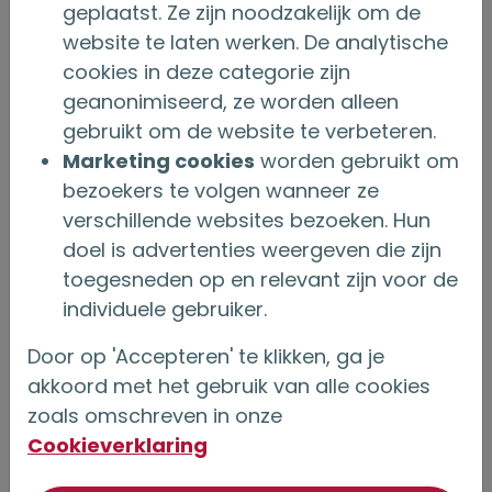
geplaatst. Ze zijn noodzakelijk om de
de erfgenamen volgens het wettelijk erfrecht.
website te laten werken. De analytische
Wat je in je testament geregeld hebt, kan
cookies in deze categorie zijn
daarvan afwijken en geldt dan niet
geanonimiseerd, ze worden alleen
automatisch voor je levensverzekering.
gebruikt om de website te verbeteren.
Marketing cookies
worden gebruikt om
Zijn het de ‘testamentaire’ erfgenamen? Dan
bezoekers te volgen wanneer ze
gaat het om de erfgenamen die je in je
verschillende websites bezoeken. Hun
testament hebt opgenomen als erfgenamen.
doel is advertenties weergeven die zijn
Wat je hebt geregeld in je testament, geldt
toegesneden op en relevant zijn voor de
individuele gebruiker.
dan ook voor je levensverzekering. Staat er
testamentaire erfgenamen, maar heb je niets
Door op 'Accepteren' te klikken, ga je
geregeld in je testament? Dan worden alsnog
akkoord met het gebruik van alle cookies
zoals omschreven in onze
de wettelijke erfgenamen aangehouden.
Cookieverklaring
Controleer de begunstiging en zorg ervoor dat