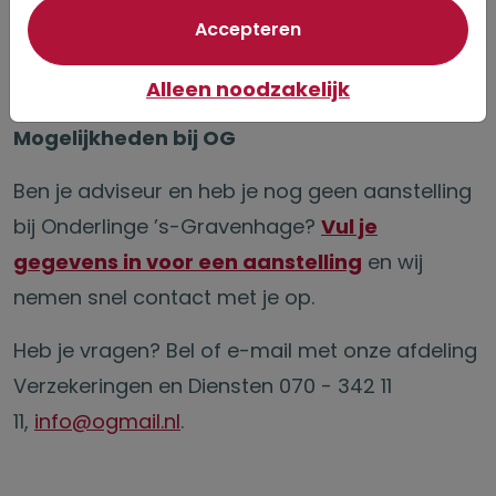
een overlijdensuitkering uit de
van optionele cookie
Accepteren
levensverzekering terecht komt bij de persoon
die jouw klant wenst.
Alleen noodzakelijk
Mogelijkheden bij OG
Ben je adviseur en heb je nog geen aanstelling
bij Onderlinge ’s-Gravenhage?
Vul je
gegevens in voor een aanstelling
en wij
nemen snel contact met je op.
Heb je vragen? Bel of e-mail met onze afdeling
Verzekeringen en Diensten 070 - 342 11
11,
info@ogmail.nl
.