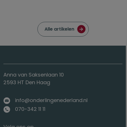
Ga naar de pagina met
Alle artikelen
Anna van Saksenlaan 10
2593 HT Den Haag
info@onderlingenederland.nl
070-342 11 11
Volg ons op