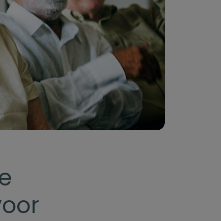
e
voor