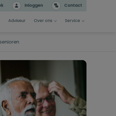
ek
Inloggen
Contact
e
dropdown toggle
dropdown toggle
Adviseur
Over ons
Service
senioren