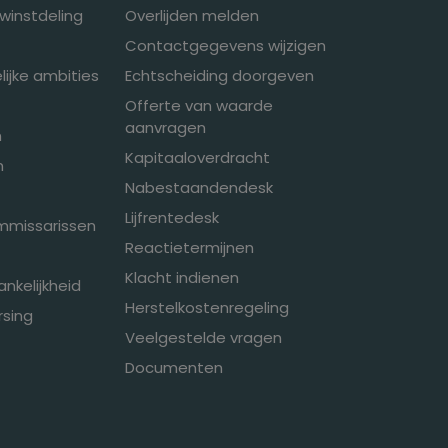
winstdeling
Overlijden melden
Contactgegevens wijzigen
ijke ambities
Echtscheiding doorgeven
Offerte van waarde
aanvragen
n
Kapitaaloverdracht
n
Nabestaandendesk
Lijfrentedesk
mmissarissen
Reactietermijnen
Klacht indienen
ankelijkheid
Herstelkostenregeling
sing
Veelgestelde vragen
Documenten