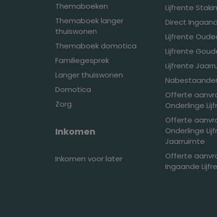
Themaboeken
Lijfrente Stak
Themaboek langer
Direct Ingaand
thuiswonen
Lijfrente Oud
Themaboek domotica
Lijfrente Gou
Familiegesprek
Lijfrente Jaar
Langer thuiswonen
Nabestaandenl
Domotica
Offerte aanv
Zorg
Onderlinge Lij
Offerte aanv
Inkomen
Onderlinge Lij
Jaarruimte
Offerte aanvr
Inkomen voor later
Ingaande Lijfr