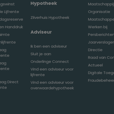
Hypotheek
ingswinst
Maatschappij
e Lijfrente
Organisatie
Zilverhuis Hypotheek
edagsreserve
Maatschappel
den Handdruk
Werken bij
Adviseur
ruimte
Persberichte
ijfrente
Jaarverslage
Ik ben een adviseur
raag
Directie
Sluit je aan
frente
Raad van Co
Onderlinge Connect
raag
Actueel
frente
Vind een adviseur voor
Digitale Toeg
lijfrente
Fraudebeheer
aag Direct
Vind een adviseur voor
ente
overwaardehypotheek