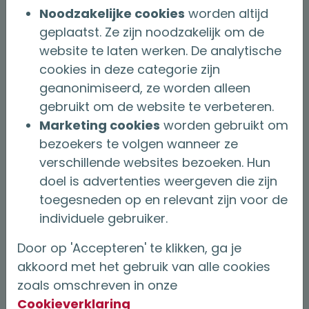
Noodzakelijke cookies
worden altijd
Voor gerichte mailings
geplaatst. Ze zijn noodzakelijk om de
website te laten werken. De analytische
Voorbeeld mailings / artikelen
cookies in deze categorie zijn
geanonimiseerd, ze worden alleen
Voor bijeenkomsten
gebruikt om de website te verbeteren.
Marketing cookies
worden gebruikt om
Draaiboek bijeenkomst senioren
bezoekers te volgen wanneer ze
verschillende websites bezoeken. Hun
Voorbeeld advertenties
doel is advertenties weergeven die zijn
toegesneden op en relevant zijn voor de
Voorbeeld flyers
individuele gebruiker.
Door op 'Accepteren' te klikken, ga je
Aanvraag versturen
akkoord met het gebruik van alle cookies
zoals omschreven in onze
Cookieverklaring