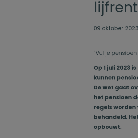
lijfre
09 oktober 202
´Vul je pensioen 
Op 1 juli 2023
kunnen pensio
De wet gaat ov
het pensioen d
regels worden 
behandeld. Het
opbouwt.