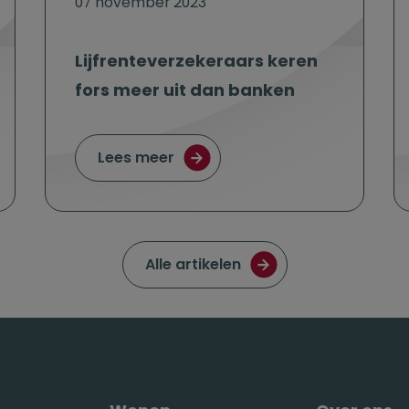
07 november 2023
Lijfrenteverzekeraars keren
fors meer uit dan banken
ente? Loop geen rendement mis!
over Lijfrenteverzekeraars ker
Lees meer
Ga naar de pagina met
Alle artikelen