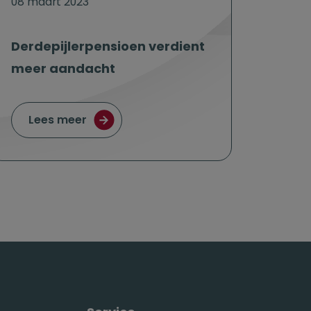
08 maart 2023
Derdepijlerpensioen verdient
meer aandacht
en fors meer uit dan banken
over Derdepijlerpensioen verdient me
Lees meer