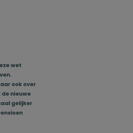
deze wet
ven.
maar ook over
t de nieuwe
al gelijker
pensioen