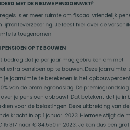
NDERD MET DE NIEUWE PENSIOENWET?
egels is er meer ruimte om fiscaal vriendelijk pen
ijfrenteverzekering. Je leest hier over de verschi
imte is toegenomen.
M PENSIOEN OP TE BOUWEN
et bedrag dat je per jaar mag gebruiken om met
el extra pensioen op te bouwen. Deze jaarruimte is
m je jaarruimte te berekenen is het opbouwperce
30% van de premiegrondslag. De premiegrondslag i
over je pensioen opbouwt. Dat betekent dat je in 
ekken voor de belastingen. Deze uitbreiding van de
de kracht in op 1 januari 2023. Hiermee stijgt de 
€ 15.317 naar € 34.550 in 2023. Je kan dus een gro