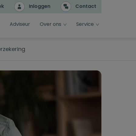
ek
Inloggen
Contact
e
dropdown toggle
dropdown toggle
Adviseur
Over ons
Service
erzekering