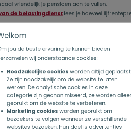
caal vriendelijk je pensioen aan te vullen.
van de belastingdienst
lees je hoeveel lijfrentep
Welkom
RUG INHALEN VIA JE RESERVERINGSRUIMTE
Om jou de beste ervaring te kunnen bieden
imte de afgelopen jaren niet (volledig) gebruikt? Bi
verzamelen wij onderstaande cookies:
ragen je reserveringsruimte, ook wel inhaalruimt
lastingvriendelijk gebruiken voor je pensioen. De
Noodzakelijke cookies
worden altijd geplaatst
te is nu verruimd van 7 naar 10 jaar. Je kunt nu dus
Ze zijn noodzakelijk om de website te laten
imte inhalen. Ook deze verruiming gaat met terugw
werken. De analytische cookies in deze
categorie zijn geanonimiseerd, ze worden allee
023.
gebruikt om de website te verbeteren.
G VOOR RESERVERINGSRUIMTE VERHOOGD
Marketing cookies
worden gebruikt om
bezoekers te volgen wanneer ze verschillende
ringsruimte geldt nu een maximumbedrag van € 38
websites bezoeken. Hun doel is advertenties
miegrondslag met een maximum van € 8.065 in 2