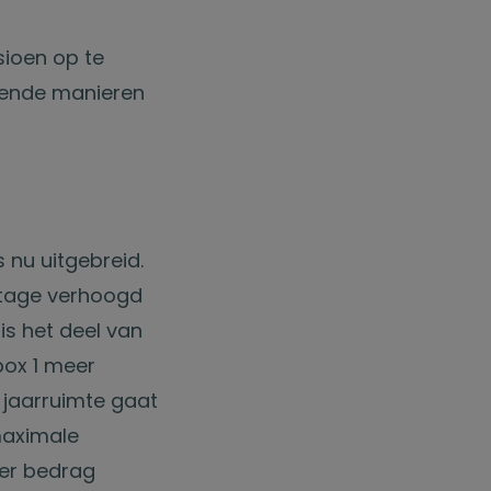
sioen op te
llende manieren
 nu uitgebreid.
ntage verhoogd
s het deel van
box 1 meer
 jaarruimte gaat
maximale
ter bedrag