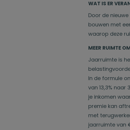
WAT IS ER VERA
Door de nieuwe r
bouwen met een l
waarop deze ru
MEER RUIMTE O
Jaarruimte is h
belastingvoorde
In de formule o
van 13,3% naar 
je inkomen waar
premie kan aftr
met terugwerken
jaarruimte van 