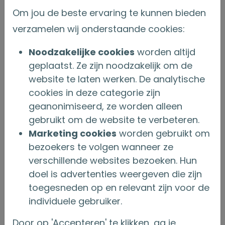
corona-tijdperk, maar we hebben als team
Om jou de beste ervaring te kunnen bieden
besloten dat dit prima werkt voor ons. We
verzamelen wij onderstaande cookies:
starten sowieso elke werkdag met een ‘daily’,
een dagopening, zodat we van elkaar weten
Noodzakelijke cookies
worden altijd
geplaatst. Ze zijn noodzakelijk om de
waar we mee bezig zijn.”
website te laten werken. De analytische
Thuiswerken is bij OG goed geregeld. Zo heeft
cookies in deze categorie zijn
hij een bureaustoel gekregen en een
geanonimiseerd, ze worden alleen
gebruikt om de website te verbeteren.
beeldscherm en zijn alle systemen zo ingericht
Marketing cookies
worden gebruikt om
dat hij thuis zijn werk uitstekend kan doen. De
bezoekers te volgen wanneer ze
mogelijkheid om vier dagen te werken, biedt
verschillende websites bezoeken. Hun
hem de ruimte om zijn tijd en aandacht goed
doel is advertenties weergeven die zijn
te verdelen. Aron: “Het is een bewuste keuze
toegesneden op en relevant zijn voor de
individuele gebruiker.
om niet fulltime te werken. Een familielid is
hulpbehoevend en ik neem een stukje van de
Door op 'Accepteren' te klikken, ga je