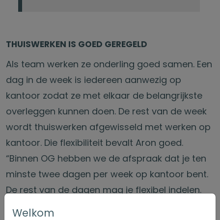
THUISWERKEN IS GOED GEREGELD
Als team werken ze onderling goed samen. Een
dag in de week is iedereen aanwezig op
kantoor zodat ze met elkaar de belangrijkste
overleggen kunnen doen. De rest van de week
wordt thuiswerken afgewisseld met werken op
kantoor. Die flexibiliteit bevalt Aron goed.
“Binnen OG hebben we de afspraak dat je ten
minste twee dagen per week op kantoor bent.
De rest van de dagen mag je flexibel indelen.
Het thuiswerken is ontstaan tijdens het
Welkom