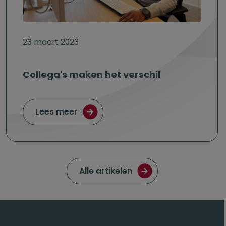
23 maart 2023
Collega's maken het verschil
over Collega's maken het verschil
Lees meer
Ga naar de pagina met
Alle artikelen