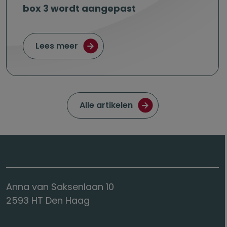
box 3 wordt aangepast
over Plan vermogensaanwasbelasti
Lees meer
Ga naar de pagina met
Alle artikelen
Anna van Saksenlaan 10
2593 HT Den Haag