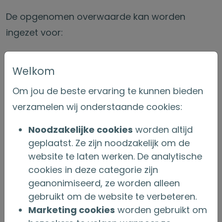
De opgenomen overwaarde kan worden
ingezet voor:
Extra inkomen, bijvoorbeeld als aanvulling
op het pensioen;
Welkom
Aanpassingen aan de woning, zodat je
Om jou de beste ervaring te kunnen bieden
langer comfortabel thuis kunt blijven
verzamelen wij onderstaande cookies:
wonen;
Verduurzaming van de woning, zoals
Noodzakelijke cookies
worden altijd
isolatie of energiebesparende
geplaatst. Ze zijn noodzakelijk om de
maatregelen;
website te laten werken. De analytische
Meer rust en vrijheid, door financiële
cookies in deze categorie zijn
zorgen te verminderen of wensen eerder te
geanonimiseerd, ze worden alleen
realiseren.
gebruikt om de website te verbeteren.
Marketing cookies
worden gebruikt om
DENK VOORUIT, OP EEN MANIER DIE BIJ JE PAST