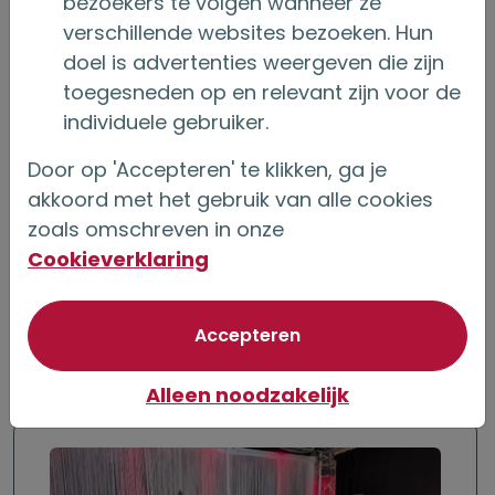
bezoekers te volgen wanneer ze
Het rentepercentage bij de ZilverHuis
verschillende websites bezoeken. Hun
Hypotheek staat
levenslang vast
, wat
doel is advertenties weergeven die zijn
toegesneden op en relevant zijn voor de
zekerheid biedt voor de toekomst. Wel is het
individuele gebruiker.
belangrijk om je bewust te zijn van de
aandachtspunten. Deze hypotheekvorm kan
Door op 'Accepteren' te klikken, ga je
uitsluitend worden afgesloten via een
akkoord met het gebruik van alle cookies
zoals omschreven in onze
onafhankelijke adviseur
, die helpt om
Cookieverklaring
mogelijkheden te vergelijken en te beoordelen
wat het beste past bij jouw wensen en situatie.
van optionele cookie
Accepteren
Alleen noodzakelijk