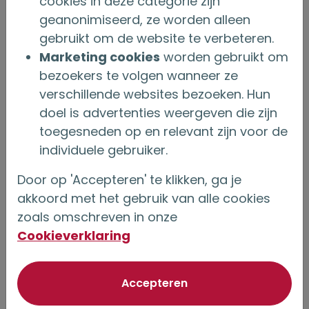
cookies in deze categorie zijn
sociale, ecologische en ethische aspecten bij
geanonimiseerd, ze worden alleen
beleggingsbeslissingen.”
gebruikt om de website te verbeteren.
Marketing cookies
worden gebruikt om
bezoekers te volgen wanneer ze
Axel de Boer: “Wat ik wil is het contact met
verschillende websites bezoeken. Hun
onze leden verder uitbreiden, zoals in 2023
doel is advertenties weergeven die zijn
met het ledenwebinar over expiraties en
toegesneden op en relevant zijn voor de
individuele gebruiker.
bijvoorbeeld met ons ledenpanel. Luisteren en
horen wat jouw behoeften zijn. Dat is mijn
Door op 'Accepteren' te klikken, ga je
voornemen voor 2024.
”
akkoord met het gebruik van alle cookies
zoals omschreven in onze
Wij wensen iedereen een voorspoedig, gezond
Cookieverklaring
en gelukkig nieuw jaar!
van optionele cookie
Hartelijke groet,
Accepteren