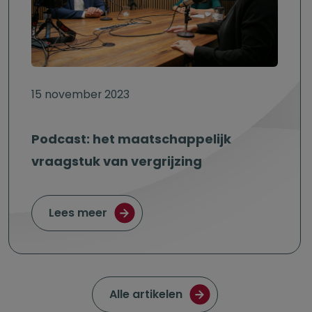
15 november 2023
Podcast: het maatschappelijk
vraagstuk van vergrijzing
over Podcast: het maatschappelijk 
Lees meer
Ga naar de pagina met
Alle artikelen