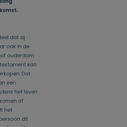
eling
ekomst.
el dat zij
aar ook in de
te of ouderdom
stestament kan
erkopen. Dat
kan een
jdens het leven
nkomen of
t het
persoon dit