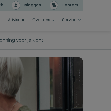
ek
Inloggen
Contact
e
dropdown toggle
dropdown toggle
Adviseur
Over ons
Service
anning voor je klant