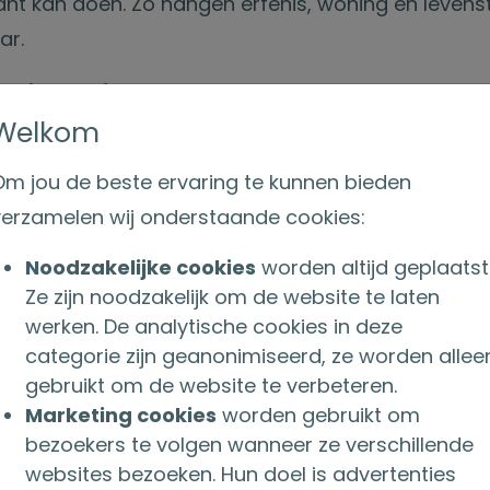
nt kan doen. Zo hangen erfenis, woning en leven
ar.
atie voor je klant
Welkom
estament behoudt je klant regie over het vermogen
 van onderstaande zaken?
Om jou de beste ervaring te kunnen bieden
verzamelen wij onderstaande cookies:
Stel dat je klant in een zorginstelling terechtkomt,
n meer kan nemen. De gevolmachtigde kan dan w
Noodzakelijke cookies
worden altijd geplaatst
n nemen omtrent de woning en het vermogen. Liqu
Ze zijn noodzakelijk om de website te laten
ijk effect op de eigen bijdrage (Wlz).
werken. De analytische cookies in deze
regie: Als je klant handelingsonbekwaam wordt e
categorie zijn geanonimiseerd, ze worden allee
ent heeft, dan bepaalt de rechter wie de zaken v
gebruikt om de website te verbeteren.
proces is tijdrovend, kostbaar en vaak beperkt in w
Marketing cookies
worden gebruikt om
bezoekers te volgen wanneer ze verschillende
ermogensplanning: Een levenstestament maakt het
websites bezoeken. Hun doel is advertenties