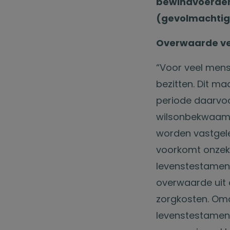
bewindvoerder 
(gevolmachtigd
Overwaarde ver
“Voor veel mens
bezitten. Dit ma
periode daarvoor
wilsonbekwaam 
worden vastgele
voorkomt onzeke
levenstestament
overwaarde uit 
zorgkosten. Omda
levenstestament