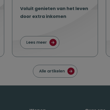
Voluit genieten van het leven
door extra inkomen
 verzilveren van de overwaarde voor de nalatenschap?
over Voluit genieten van het l
Lees meer
Ga naar de pagina met
Alle artikelen