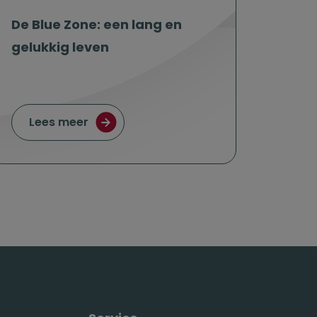
De Blue Zone: een lang en
gelukkig leven
even door extra inkomen
over De Blue Zone: een lang en gelukkig
Lees meer