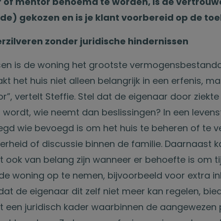
of mentor benoemd te worden, is de vertrouw
e) gekozen en is je klant voorbereid op de to
zilveren zonder juridische hindernissen
en is de woning het grootste vermogensbestandde
akt het huis niet alleen belangrijk in een erfenis, m
”, vertelt Steffie. Stel dat de eigenaar door ziek
wordt, wie neemt dan beslissingen? In een leven
gd wie bevoegd is om het huis te beheren of te v
rheid of discussie binnen de familie. Daarnaast 
 ook van belang zijn wanneer er behoefte is om ti
de woning op te nemen, bijvoorbeeld voor extra i
t de eigenaar dit zelf niet meer kan regelen, bied
 een juridisch kader waarbinnen de aangewezen 