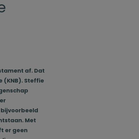
e
stament af. Dat
e (KNB). Steffie
eggenschap
er
 bijvoorbeeld
ontstaan. Met
ft er geen