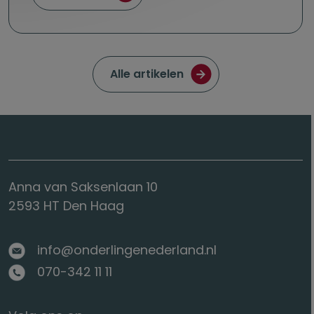
Ga naar de pagina met
Alle artikelen
Anna van Saksenlaan 10
2593 HT Den Haag
info@onderlingenederland.nl
070-342 11 11