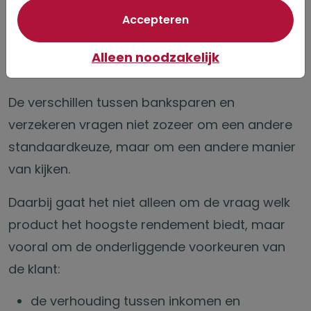
nabestaanden
van optionele cookie
Accepteren
Alleen noodzakelijk
Herwaardering van het adviesproces
De verschillen tussen banksparen en
verzekeren vragen niet zozeer om een andere
standaardkeuze, maar om een andere manier
van kijken.
Daarbij gaat het niet alleen om de vraag welk
product het hoogste rendement biedt, maar
vooral om de onderliggende voorkeuren van
de klant:
de verhouding tussen inkomen en