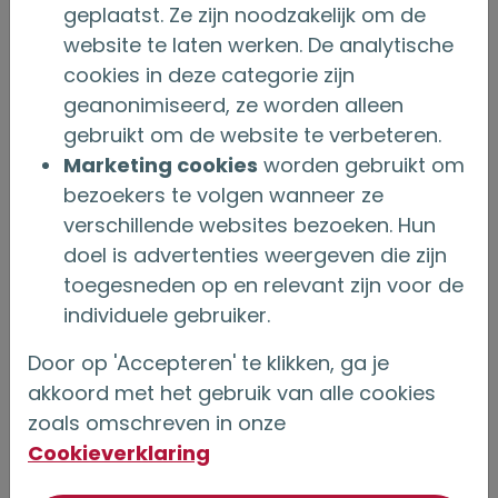
geplaatst. Ze zijn noodzakelijk om de
mogelijkheden wel of niet van toepassing zijn
website te laten werken. De analytische
bij bancaire en verzekeringslijfrentes:
cookies in deze categorie zijn
geanonimiseerd, ze worden alleen
Bancair
Verzekeren
gebruikt om de website te verbeteren.
Marketing cookies
worden gebruikt om
Oud regime Lijfrente
x
v
bezoekers te volgen wanneer ze
verschillende websites bezoeken. Hun
Tijdelijke
v
v
doel is advertenties weergeven die zijn
oudedagslijfrente
toegesneden op en relevant zijn voor de
individuele gebruiker.
Levenslange
x
v
oudedagslijfrente
Door op 'Accepteren' te klikken, ga je
akkoord met het gebruik van alle cookies
Overbruggingslijfrente
x
v
zoals omschreven in onze
Cookieverklaring
Saldo naar
v
x