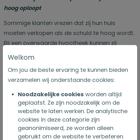
hoog oploopt
Sommige klanten vrezen dat zij hun huis
moeten verkopen als de schuld te hoog wordt.
Bij een overwaarde hypotheek kunnen zij
echter bij veel gevallen in hun huis blijven
Welkom
wonen zolang zij voldoen aan de voorwaarden
Om jou de beste ervaring te kunnen bieden
van de lening. Dit omvat bijvoorbeeld het goed
verzamelen wij onderstaande cookies:
onderhouden van de woning en het betalen
van onroerendgoedbelasting en
Noodzakelijke cookies
worden altijd
geplaatst. Ze zijn noodzakelijk om de
verzekeringen. De lening hoeft pas te worden
website te laten werken. De analytische
afgelost wanneer de woning niet langer als
cookies in deze categorie zijn
hoofdverblijf dient, bijvoorbeeld door verkoop
geanonimiseerd, ze worden alleen
of overlijden.
gebruikt om de website te verbeteren.