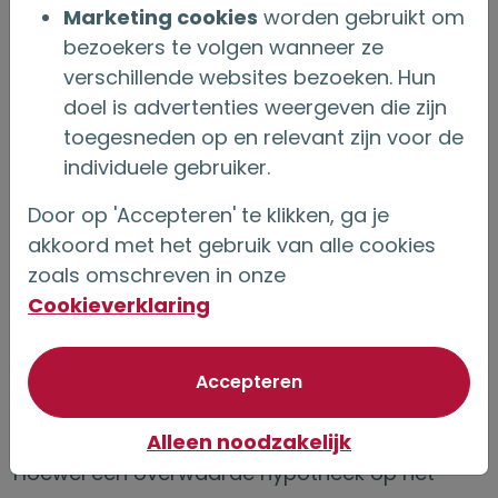
Marketing cookies
worden gebruikt om
Ik moet mijn huis uit als mijn partner overlijdt
bezoekers te volgen wanneer ze
verschillende websites bezoeken. Hun
Dit misverstand veroorzaakt onnodige angst,
doel is advertenties weergeven die zijn
maar het is ongegrond. Als beide partners
toegesneden op en relevant zijn voor de
eigenaar zijn van de woning en samen de
individuele gebruiker.
lening hebben afgesloten, kan de
Door op 'Accepteren' te klikken, ga je
langstlevende partner in veel gevallen in de
akkoord met het gebruik van alle cookies
woning blijven wonen na het overlijden van de
zoals omschreven in onze
ander. Zorg er als adviseur wel voor dat beide
Cookieverklaring
namen op de lening staan om deze
bescherming te waarborgen.
van optionele cookie
Accepteren
Het is te complex om af te sluiten
Alleen noodzakelijk
Hoewel een overwaarde hypotheek op het