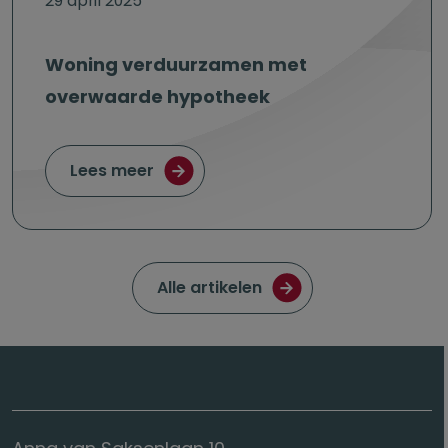
29 april 2025
Woning verduurzamen met
overwaarde hypotheek
over Woning verduurzamen met ov
Lees meer
Ga naar de pagina met
Alle artikelen