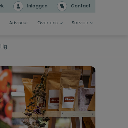
ek
Inloggen
Contact
e
dropdown toggle
dropdown toggle
Adviseur
Over ons
Service
lig