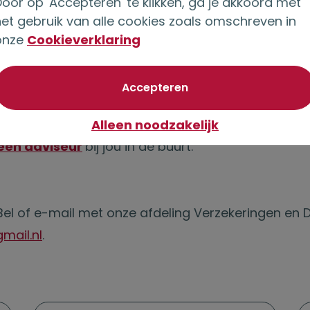
oor op 'Accepteren' te klikken, ga je akkoord met
epassing zijn.
het gebruik van alle cookies zoals omschreven in
onze
Cookieverklaring
OR om in een lijfrenteverzekering bij OG
van optionele cookie
Accepteren
adviseur kent je persoonlijke situatie en fiscale m
m de juiste keuzes te maken. Heb je nog geen finan
Alleen noodzakelijk
een adviseur
bij jou in de buurt.
Bel of e-mail met onze afdeling Verzekeringen en 
mail.nl
.