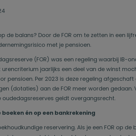
24
p de balans? Door de FOR om te zetten in een lijfr
dernemingsrisico met je pensioen.
dagsreserve (FOR) was een regeling waarbij IB-o
 urencriterium jaarlijks een deel van de winst moc
or pensioen. Per 2023 is deze regeling afgeschaft
en (dotaties) aan de FOR meer worden gedaan. Vo
 oudedagsreserves geldt overgangsrecht.
e boeken én op een bankrekening
oekhoudkundige reservering. Als je een FOR op de 