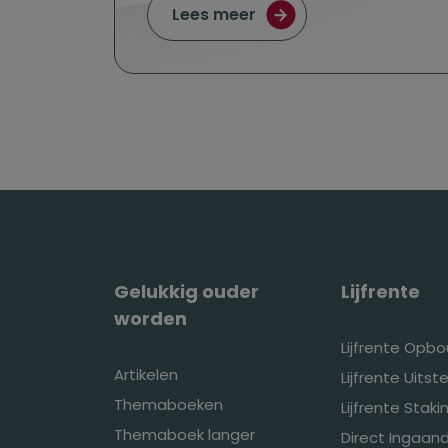
over Gouden handdruk, 
Lees meer
Gelukkig ouder
Lijfrente
worden
Lijfrente Opb
Artikelen
Lijfrente Uitste
Themaboeken
Lijfrente Stak
Themaboek langer
Direct Ingaand