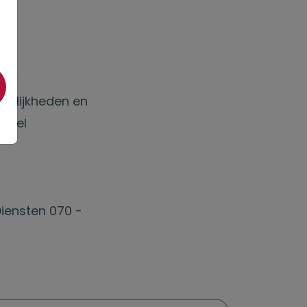
s
ogelijkheden en
cieel
Diensten 070 -