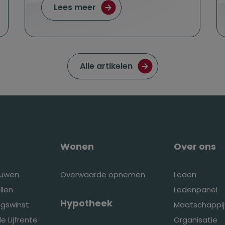
wat is mogelijk?
over Lijfrentes met korte duren
Lees meer
Ga naar de pagina met
Alle artikelen
Wonen
Over ons
ouwen
Overwaarde opnemen
Leden
llen
Ledenpanel
Hypotheek
ingswinst
Maatschappij
e Lijfrente
Organisatie