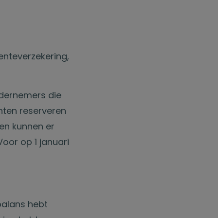
enteverzekering,
ndernemers die
hten reserveren
 en kunnen er
or op 1 januari
balans hebt