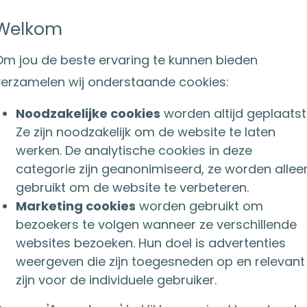
in een lijfrente.´
Welkom
Om jou de beste ervaring te kunnen bieden
verzamelen wij onderstaande cookies:
ijfrenteverzekering
Noodzakelijke cookies
worden altijd geplaatst
van) de FOR om te zetten in een lijfrenteverzekeri
Ze zijn noodzakelijk om de website te laten
an de FOR wordt opgeteld bij de winst waardoor h
werken. De analytische cookies in deze
t. Tegelijkertijd wordt dat belastbaar inkomen m
categorie zijn geanonimiseerd, ze worden allee
gebruikt om de website te verbeteren.
 omdat de koopsom voor de lijfrente fiscaal aftrek
Marketing cookies
worden gebruikt om
op het moment van staken en afstorten van de FOR 
bezoekers te volgen wanneer ze verschillende
enbelasting geheven. De uitkeringen die je later o
websites bezoeken. Hun doel is advertenties
 tegen het progressieve tarief van maximaal 49,50%
weergeven die zijn toegesneden op en relevant
zijn voor de individuele gebruiker.
gestort in een lijfrenteverzekering, dan gelden de r