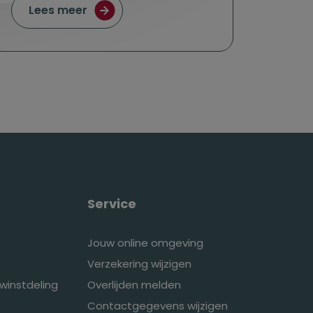
 tegen een interessant tarief
over Einddatum lijfrenteverzekering ber
Lees meer
Service
Jouw online omgeving
Verzekering wijzigen
winstdeling
Overlijden melden
Contactgegevens wijzigen