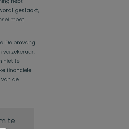
ning hebt
wordt gestaakt,
insel moet
nte. De omvang
 verzekeraar.
 niet te
e financiële
 van de
m te