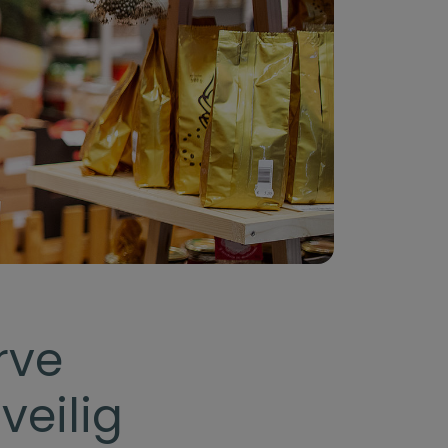
rve
veilig