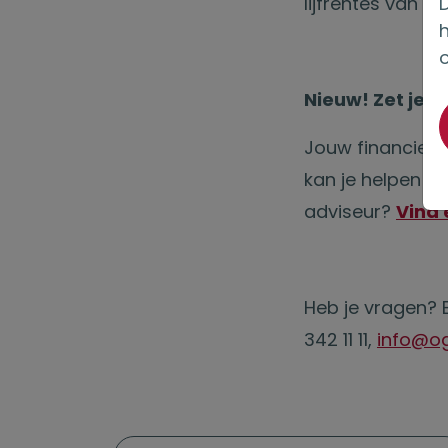
D
lijfrentes van to
Nieuw! Zet je F
Jouw financieel 
kan je helpen o
adviseur?
Vind 
Heb je vragen? 
342 11 11,
info@og