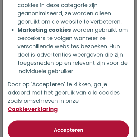
cookies in deze categorie zijn
geanonimiseerd, ze worden alleen
´Je kan met het gouden
gebruikt om de website te verbeteren.
Marketing cookies
worden gebruikt om
handdrukkapitaal een
bezoekers te volgen wanneer ze
periodieke uitkering
verschillende websites bezoeken. Hun
aankopen. Je vult met
doel is advertenties weergeven die zijn
deze uitkering je
toegesneden op en relevant zijn voor de
(pensioen)inkomen aan.
individuele gebruiker.
´
Door op 'Accepteren' te klikken, ga je
akkoord met het gebruik van alle cookies
zoals omschreven in onze
Cookieverklaring
Wettelijke termijn
Heeft een gouden handdrukverzekering de
van optionele cookie
Accepteren