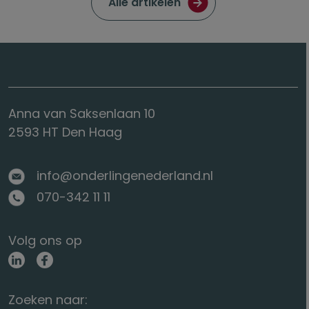
Ga naar de pagina met
Alle artikelen
Anna van Saksenlaan 10
2593 HT Den Haag
info@onderlingenederland.nl
070-342 11 11
Volg ons op
Zoeken naar: