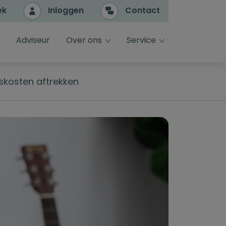
ek
Inloggen
Contact
e
dropdown toggle
dropdown toggle
Adviseur
Over ons
Service
gskosten aftrekken