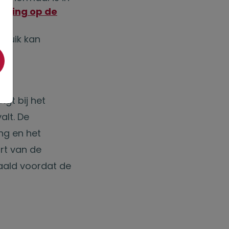
chting op de
ebruik kan
s
ngt bij het
alt. De
ing en het
rt van de
aald voordat de