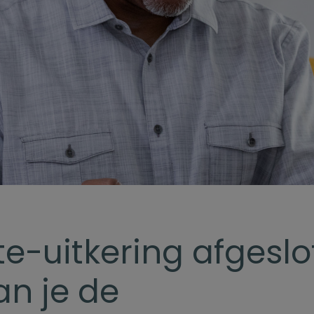
nte-uitkering afgesl
an je de