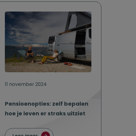
11 november 2024
Pensioenopties: zelf bepalen
hoe je leven er straks uitziet
 je weten?
over Pensioenopties: zelf bepalen hoe je
Lees meer