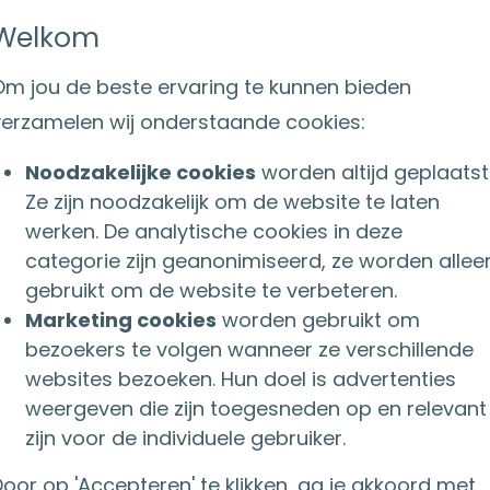
sten zijn voor het persoonlijke advies, terwijl be
Welkom
en op het afsluiten van de verzekering.
Om jou de beste ervaring te kunnen bieden
d van bemiddelingskosten
verzamelen wij onderstaande cookies:
osten van een financieel adviseur zijn dus aftrekba
Noodzakelijke cookies
worden altijd geplaatst
le voorwaarden:
Ze zijn noodzakelijk om de website te laten
werken. De analytische cookies in deze
sten moeten worden gemaakt met als doel uitkeri
categorie zijn geanonimiseerd, ze worden allee
jfrenteverzekering of bankspaarrekening
te ontva
gebruikt om de website te verbeteren.
frente
dus. Bemiddelingskosten die worden gemaa
Marketing cookies
worden gebruikt om
de lijfrente af te sluiten, terwijl geen sprake is va
bezoekers te volgen wanneer ze verschillende
estaand lijfrentecontract, zijn niet aftrekbaar.
websites bezoeken. Hun doel is advertenties
drag: De bemiddelingskosten zijn aftrekbaar tot 
weergeven die zijn toegesneden op en relevant
zijn voor de individuele gebruiker.
heid: De bemiddelingskosten zijn alleen aftrekbaar 
zijn. Dit betekent dat de Belastingdienst kijkt naar 
oor op 'Accepteren' te klikken, ga je akkoord met