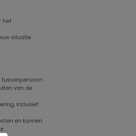
r het
ouw situatie
e tussenpersoon
uiten van de
ring, inclusief
sten en kunnen
r.