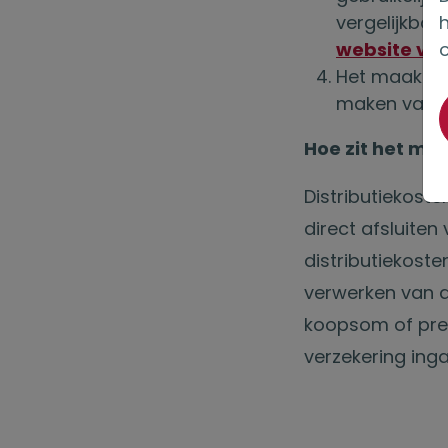
vergelijkbar
website van
Het maakt hie
maken van e
Hoe zit het met
Distributiekoste
direct afsluiten
distributiekoste
verwerken van 
koopsom of pre
verzekering inga