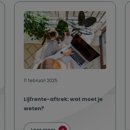
11 februari 2025
Lijfrente-aftrek: wat moet je
weten?
t werken; zo maak je het mogelijk
over Lijfrente-aftrek: wat moet
Lees meer