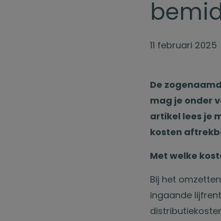
bemid
11 februari 2025
De zogenaamde 
mag je onder v
artikel lees j
kosten aftrekba
Met welke koste
Bij het omzetten
ingaande lijfren
distributiekoste