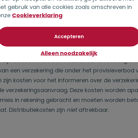
e situaties. Meer weten? Lees de
het gebruik van alle cookies zoals omschreven in
uitgebreide toeli
 de Belastingdienst
onze
Cookieverklaring
.
rbij niet uit of de belastingplichtige al dan niet g
en zogenaamde kennis- en ervaringstoets (KET).
van optionele cookie
Accepteren
 distributiekosten?
Alleen noodzakelijk
n zijn de kosten die een verzekeraar in rekening bre
 van een verzekering die onder het provisieverbod v
n zijn kosten voor het informeren over de verzeker
de verzekeringsaanvraag. Deze kosten worden apa
mies in rekening gebracht en moeten worden bet
at. Distributiekosten zijn
niet
aftrekbaar.