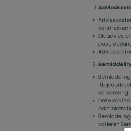
Advieskost
Advieskoste
verstrekken 
Dit advies o
past, dekkin
Advieskosten
Bemiddelin
Bemiddelings
(bijvoorbeel
verzekering.
Deze kosten 
administrat
Bemiddeling
variëren.Bem