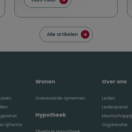
Ga naar de pagina met
Alle artikelen
Wonen
Over ons
ouwen
Overwaarde opnemen
Leden
llen
Ledenpanel
Hypotheek
ingswinst
Maatschappij
e Lijfrente
Organisatie
Zilverhuis Hypotheek