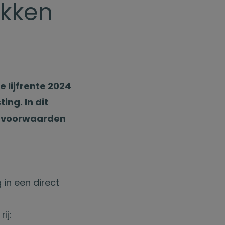
ekken
lijfrente 2024
ng. In dit
ke voorwaarden
 in een direct
ij: