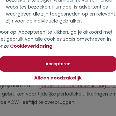
websites bezoeken. Hun doel is advertenties
weergeven die zijn toegesneden op en relevant
ukverzekering
zijn voor de individuele gebruiker.
 de ontslagvergoeding ofwel gouden handdruk ond
oor op 'Accepteren' te klikken, ga je akkoord met
het gebruik van alle cookies zoals omschreven in
kering. Veel ex-werknemers stelden zo de aankoo
onze
Cookieverklaring
e
ringen uit tot hun 65
om de gouden handdruk te g
nvulling op het pensioen. Deze gouden handdrukverz
van optionele cookie
Accepteren
 einddatum maar door het opschuiven van de pen
gelopen jaren, sluit dit niet meer op elkaar aan.
Alleen noodzakelijk
gelijkheid om de
gouden handdrukverzekering opni
te gebruiken voor tijdelijke periodieke uitkeringen o
 de AOW-leeftijd te overbruggen.