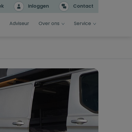
ek
Inloggen
Contact
e
dropdown toggle
dropdown toggle
Adviseur
Over ons
Service