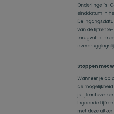
Onderlinge ´s-
einddatum in het
De ingangsdatum
van de lijfrente
terugval in ink
overbruggingslij
Stoppen met we
Wanneer je op de
de mogelijkheid 
je lijfrenteverz
Ingaande Lijfren
met deze uitker