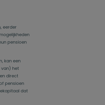
n, eerder
mogelijkheden
 hun pensioen
n, kan een
l van) het
een direct
 of pensioen
tekapitaal dat