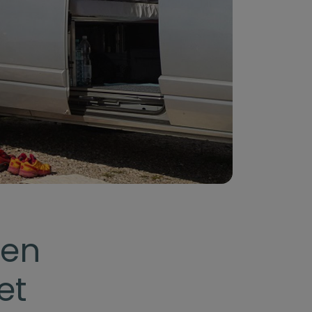
len
et