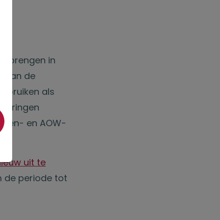
erbrengen in
p van de
ebruiken als
ekeringen
s
sioen- en AOW-
euw uit te
m de periode tot