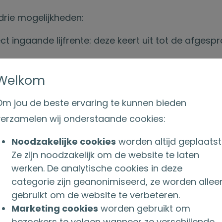
 drie mogelijkheden:
rect ingaande lijfrente: deze keert uit tot de afgesp
irect ingaande lijfrente: deze keert uit zolang je l
Welkom
tie van beide.
Om jou de beste ervaring te kunnen bieden
verzamelen wij onderstaande cookies:
rken
Noodzakelijke cookies
worden altijd geplaatst
Ze zijn noodzakelijk om de website te laten
est om langer door te werken en al een lijfrenteverz
werken. De analytische cookies in deze
dig zijn om het
aankopen van een lijfrente nog even 
categorie zijn geanonimiseerd, ze worden allee
nderlinge Lijfrente, ook voor korte duren vanaf 1 ja
gebruikt om de website te verbeteren.
mijnen is momenteel relatief hoog, waardoor je ka
Marketing cookies
worden gebruikt om
orgroeien.
bezoekers te volgen wanneer ze verschillende