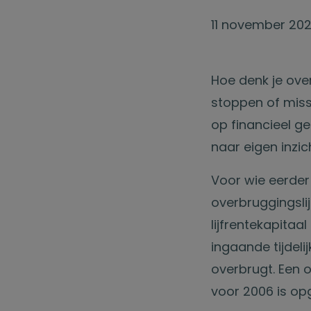
11 november 20
Hoe denk je over
stoppen of mis
op financieel ge
naar eigen inzi
Voor wie eerder
overbruggingslij
lijfrentekapitaa
ingaande tijdeli
overbrugt. Een o
voor 2006 is o