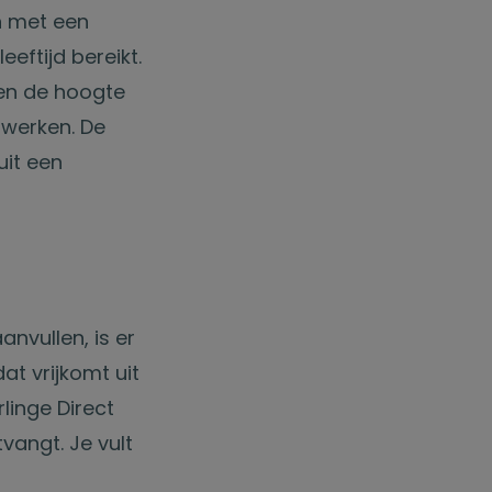
 met een
eftijd bereikt.
 en de hoogte
 werken. De
uit een
anvullen, is er
at vrijkomt uit
linge Direct
vangt. Je vult