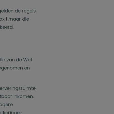
gelden de regels
box 1 maar die
keerd.
tie van de Wet
toegenomen en
serveringsruimte
astbaar inkomen.
hogere
itkeringen