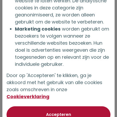
website te laten werken. De analytische
Belastingdienst. Die heeft de verzekeraar of
cookies in deze categorie zijn
bank nodig als bewijs.
geanonimiseerd, ze worden alleen
gebruikt om de website te verbeteren.
Heb je bij OG een storting gedaan die buiten je
Marketing cookies
worden gebruikt om
jaarruimte valt? Tot 30 dagen na polisopmaak
bezoekers te volgen wanneer ze
verschillende websites bezoeken. Hun
kan de polis met terugwerkende kracht
doel is advertenties weergeven die zijn
geannuleerd worden. Let er dan wel op dat het
toegesneden op en relevant zijn voor de
teruggekregen bedrag meetelt bij je vermogen
individuele gebruiker.
in box 3. Vervolgens kan je voor het juiste
Door op 'Accepteren' te klikken, ga je
bedrag een nieuwe offerte aanvragen. Loopt je
akkoord met het gebruik van alle cookies
polis al langer dan 30 dagen, dan is het niet
zoals omschreven in onze
meer mogelijk om deze te annuleren. Je zult
Cookieverklaring
dan gebruik moeten maken van de
saldomethode.
van optionele cookie
Accepteren