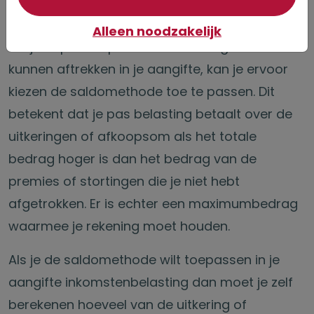
Gebruikmaken van de saldomethode
Alleen noodzakelijk
Als je bepaalde premies of stortingen niet hebt
kunnen aftrekken in je aangifte, kan je ervoor
kiezen de saldomethode toe te passen. Dit
betekent dat je pas belasting betaalt over de
uitkeringen of afkoopsom als het totale
bedrag hoger is dan het bedrag van de
premies of stortingen die je niet hebt
afgetrokken. Er is echter een maximumbedrag
waarmee je rekening moet houden.
Als je de saldomethode wilt toepassen in je
aangifte inkomstenbelasting dan moet je zelf
berekenen hoeveel van de uitkering of