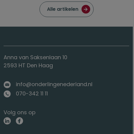
Ga naar de pagina met
Alle artikelen
Anna van Saksenlaan 10
2593 HT Den Haag
info@onderlingenederland.nl
070-342 11 11
Volg ons op