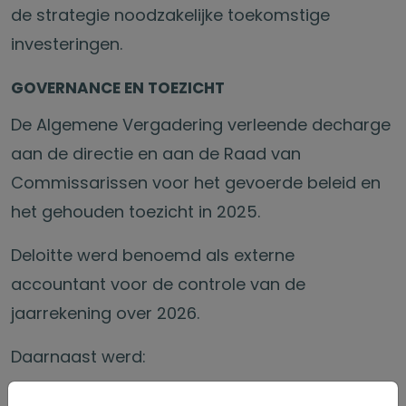
de strategie noodzakelijke toekomstige
investeringen.
GOVERNANCE EN TOEZICHT
De Algemene Vergadering verleende decharge
aan de directie en aan de Raad van
Commissarissen voor het gevoerde beleid en
het gehouden toezicht in 2025.
Deloitte werd benoemd als externe
accountant voor de controle van de
jaarrekening over 2026.
Daarnaast werd:
Henri den Boer als lid van de Raad van