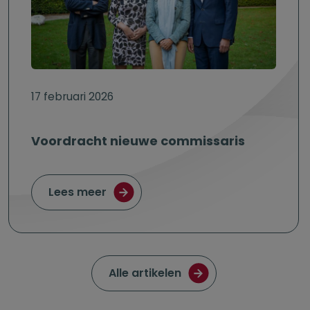
17 februari 2026
Voordracht nieuwe commissaris
over Voordracht nieuwe commissar
Lees meer
Ga naar de pagina met
Alle artikelen