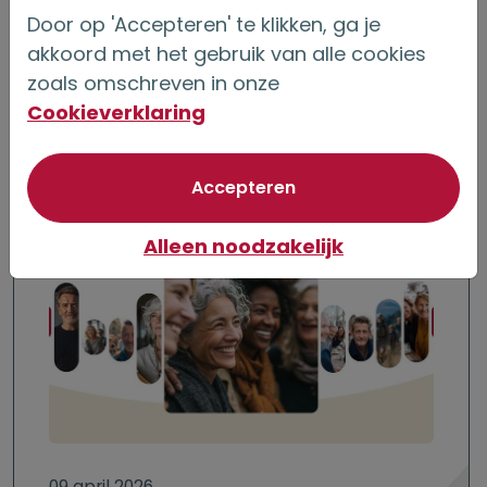
Door op 'Accepteren' te klikken, ga je
Na de rondvraag werd de vergadering
akkoord met het gebruik van alle cookies
zoals omschreven in onze
gesloten.
Cookieverklaring
van optionele cookie
Accepteren
Alleen noodzakelijk
09 april 2026