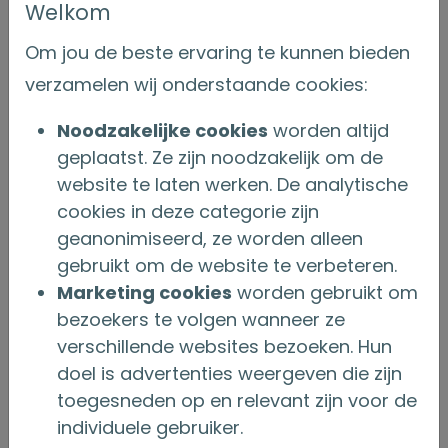
Welkom
Commissarissen herbenoemd;
Jelle van der Giessen als nieuw lid van de
Om jou de beste ervaring te kunnen bieden
Raad van Commissarissen benoemd.
verzamelen wij onderstaande cookies:
AFSLUITING
Noodzakelijke cookies
worden altijd
geplaatst. Ze zijn noodzakelijk om de
De voorzitter sprak haar dank uit aan de
website te laten werken. De analytische
directie, de Raad van Commissarissen en de
cookies in deze categorie zijn
aanwezige leden voor hun betrokkenheid en
geanonimiseerd, ze worden alleen
inbreng. Mevrouw Van den Herik bedankt
gebruikt om de website te verbeteren.
namens de directie van Onderlinge Nederland,
Marketing cookies
worden gebruikt om
mevrouw Boogaard voor 12 jaar vakkundig en
bezoekers te volgen wanneer ze
verschillende websites bezoeken. Hun
betrokken toezicht. Zij was ook de eerste
doel is advertenties weergeven die zijn
vrouwelijke commissaris. Met haar kennis en
toegesneden op en relevant zijn voor de
ervaring heeft ze Onderlinge Nederland
individuele gebruiker.
vooruitgeholpen in de vaart der volkeren.