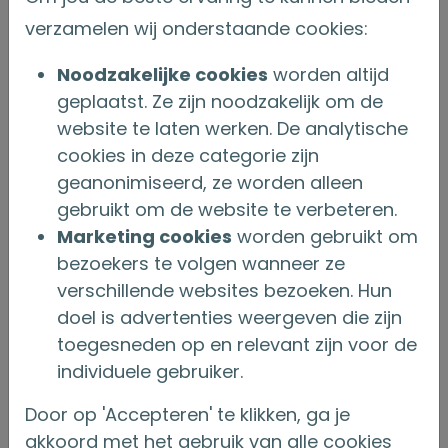
wordt, verandert vaak je kijk op risico. Veel
verzamelen wij onderstaande cookies:
mensen kiezen liever voor stabiliteit en
Noodzakelijke cookies
worden altijd
voorspelbaarheid, zeker als hun pensioen
geplaatst. Ze zijn noodzakelijk om de
dichterbij komt.
website te laten werken. De analytische
cookies in deze categorie zijn
Binnen een bredere vermogens- of
geanonimiseerd, ze worden alleen
pensioenopbouw kan een gegarandeerd
gebruikt om de website te verbeteren.
product zorgen voor meer balans door een
Marketing cookies
worden gebruikt om
deel van het vermogen onder te brengen in
bezoekers te volgen wanneer ze
verschillende websites bezoeken. Hun
een oplossing die zekerheid en
doel is advertenties weergeven die zijn
voorspelbaarheid biedt om zo het totale risico
toegesneden op en relevant zijn voor de
te spreiden.
individuele gebruiker.
Belangrijk om te weten
Door op 'Accepteren' te klikken, ga je
akkoord met het gebruik van alle cookies